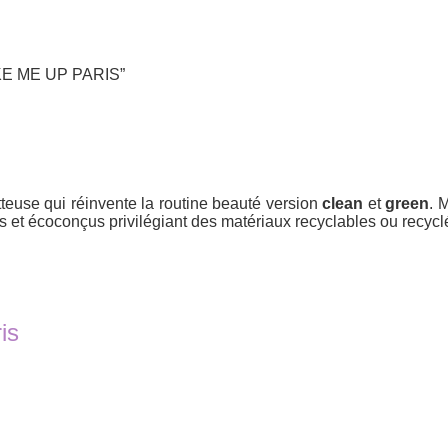
WAKE ME UP PARIS”
use qui réinvente la routine beauté version
clean
et
green
. 
és et écoconçus privilégiant des matériaux recyclables ou recyc
is