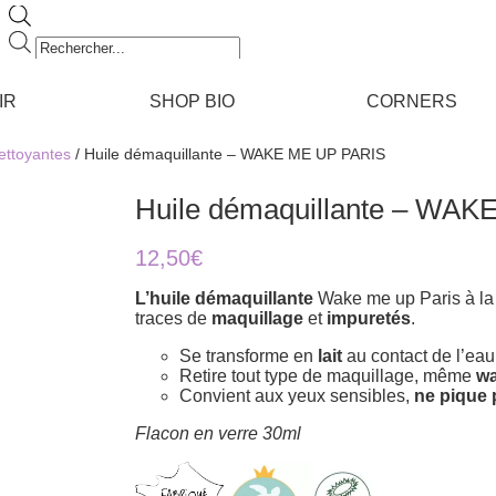
Recherche
de
produits
IR
SHOP BIO
CORNERS
ettoyantes
/ Huile démaquillante – WAKE ME UP PARIS
Huile démaquillante – WA
12,50
€
L’huile démaquillante
Wake me up Paris à la
traces de
maquillage
et
impuretés
.
Se transforme en
lait
au contact de l’eau
Retire tout type de maquillage, même
wa
Convient aux yeux sensibles,
ne pique 
Flacon en verre 30ml