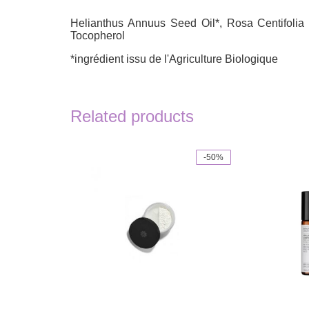
Helianthus Annuus Seed Oil*, Rosa Centifolia 
Tocopherol
*ingrédient issu de l'Agriculture Biologique
Related products
-50%
This
product
has
multiple
variants.
The
options
may
be
chosen
on
the
product