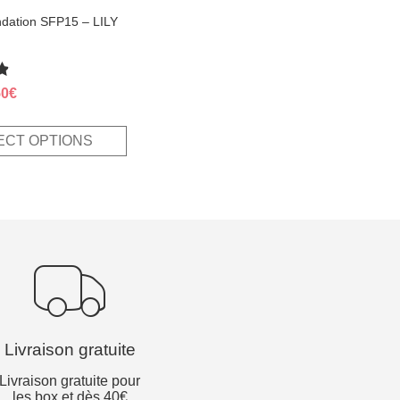
ndation SFP15 – LILY
ginal
Current
50
€
ce
price
s:
is:
ECT OPTIONS
,00€.
9,50€.
Livraison gratuite
Livraison gratuite pour
les box et dès 40€