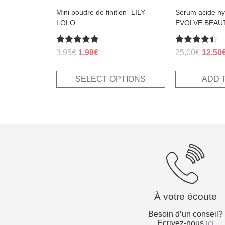
page
Mini poudre de finition- LILY
Serum acide hy
LOLO
EVOLVE BEAU
Rated
Rated
Original
Current
Origin
3,95
€
1,98
€
25,00
€
12,50
5.00
4.38
price
price
price
out of 5
out of 5
was:
is:
was:
SELECT OPTIONS
ADD 
3,95€.
1,98€.
25,00€
À votre écoute
Besoin d’un conseil?
Ecrivez-nous
ici