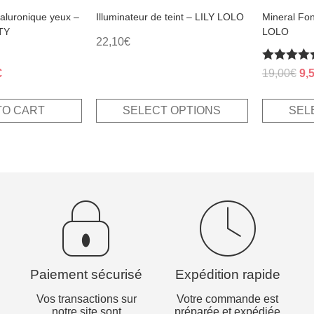
page
page
aluronique yeux –
Illuminateur de teint – LILY LOLO
Mineral Fo
TY
LOLO
22,10
€
Rated
al
Current
Ori
€
19,00
€
9,
4.83
price
pri
out of 5
is:
wa
TO CART
SELECT OPTIONS
SEL
.
12,50€.
19
Paiement sécurisé
Expédition rapide
Vos transactions sur
Votre commande est
notre site sont
préparée et expédiée