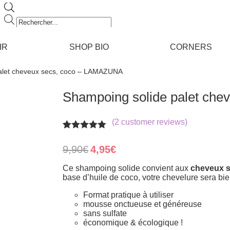
Recherche
de
produits
IR
SHOP BIO
CORNERS
alet cheveux secs, coco – LAMAZUNA
Shampoing solide palet ch
(
2
customer reviews)
Rated
2
5.00
out of 5
Original
Current
9,90
€
4,95
€
based on
price
price
customer
was:
is:
Ce shampoing solide convient aux
cheveux 
ratings
9,90€.
4,95€.
base d’huile de coco, votre chevelure sera bi
Format pratique à utiliser
mousse onctueuse et généreuse
sans sulfate
économique & écologique !