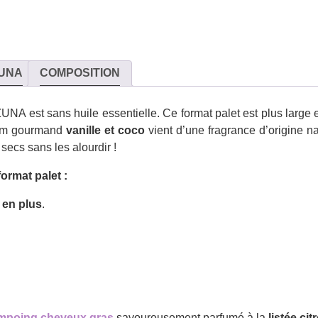
UNA
COMPOSITION
 est sans huile essentielle. Ce format palet est plus large et 
fum gourmand
vanille et coco
vient d’une fragrance d’origine na
ecs sans les alourdir !
ormat palet :
 en plus
.
mpoing cheveux gras
savoureusement parfumé à la
listée ci