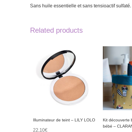
Sans huile essentielle et sans tensioactif sulfaté.
Related products
This
This
product
product
has
has
multiple
multiple
variants.
variants.
The
The
options
options
may
may
be
be
chosen
chosen
on
on
the
the
product
product
page
page
Illuminateur de teint – LILY LOLO
Kit découverte 
bébé – CLARA
22,10
€