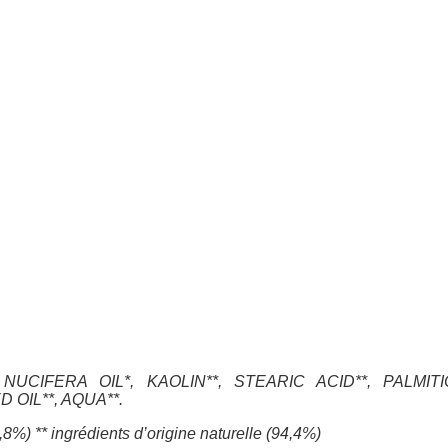
CIFERA OIL*, KAOLIN**, STEARIC ACID**, PALMITIC
OIL**, AQUA**.
23,8%)
** ingrédients d’origine naturelle (94,4%)