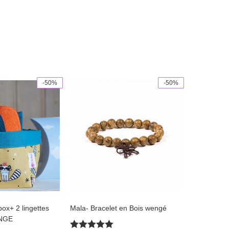
-50%
-50%
box+ 2 lingettes
Mala- Bracelet en Bois wengé
NGE