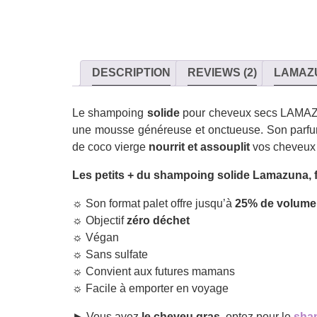
DESCRIPTION
REVIEWS (2)
LAMAZ
Le shampoing
solide
pour cheveux secs LAMAZUNA
une mousse généreuse et onctueuse. Son par
de coco vierge
nourrit et assouplit
vos cheveux s
Les petits + du shampoing solide Lamazuna, f
☼ Son format palet offre jusqu’à
25% de volume
☼ Objectif
zéro déchet
☼ Végan
☼ Sans sulfate
☼ Convient aux futures mamans
☼ Facile à emporter en voyage
► Vous avez
le cheveu gras,
optez pour le
sha