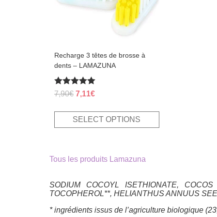
be
chosen
on
the
product
page
Recharge 3 têtes de brosse à
dents – LAMAZUNA
Rated
Original
Current
7,90
€
7,11
€
5.00
price
price
out of 5
was:
is:
SELECT OPTIONS
7,90€.
7,11€.
Tous les produits Lamazuna
SODIUM COCOYL ISETHIONATE, COCOS NU
TOCOPHEROL**, HELIANTHUS ANNUUS SEED 
* ingrédients issus de l’agriculture biologique (