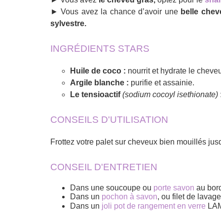
► Vous avez la chance d’avoir une
belle chev
sylvestre.
INGRÉDIENTS STARS
Huile de coco :
nourrit et hydrate le cheve
Argile blanche :
purifie et assainie.
Le tensioactif
(sodium cocoyl isethionate)
CONSEILS D'UTILISATION
Frottez votre palet sur cheveux bien mouillés jusq
CONSEIL D'ENTRETIEN
Dans une soucoupe ou
porte savon
au bord
Dans un
pochon à savon
, ou filet de lavag
Dans un
joli pot de rangement en verre
LAM