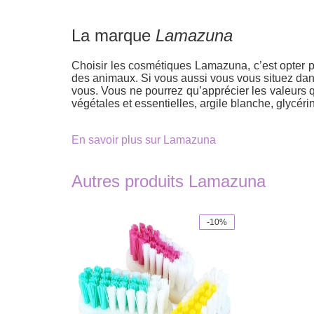
La marque
Lamazuna
Choisir les cosmétiques Lamazuna, c’est opter p
des animaux. Si vous aussi vous vous situez dans 
vous. Vous ne pourrez qu’apprécier les valeurs qu’
végétales et essentielles, argile blanche, glycér
En savoir plus sur Lamazuna
Autres produits Lamazuna
-10%
This
product
has
multiple
variants.
The
options
may