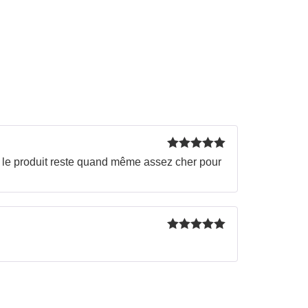
Rated
5
out
nt le produit reste quand même assez cher pour
of 5
Rated
5
out
of 5