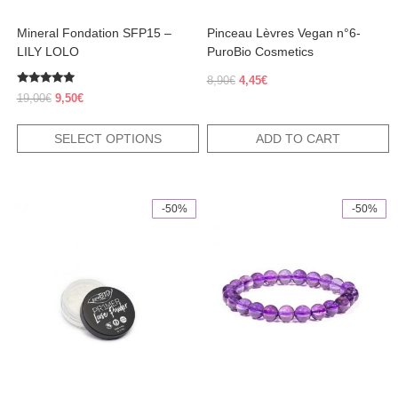
the
product
Mineral Fondation SFP15 –
Pinceau Lèvres Vegan n°6-
page
LILY LOLO
PuroBio Cosmetics
Original
Current
8,90
€
4,45
€
Rated
price
price
Original
Current
19,00
€
9,50
€
4.83
was:
is:
price
price
out of 5
8,90€.
4,45€.
was:
is:
SELECT OPTIONS
ADD TO CART
19,00€.
9,50€.
-50%
-50%