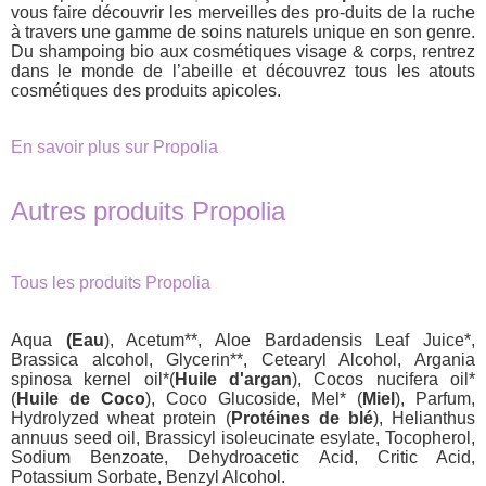
vous faire découvrir les merveilles des pro-duits de la ruche
à travers une gamme de soins naturels unique en son genre.
Du shampoing bio aux cosmétiques visage & corps, rentrez
dans le monde de l’abeille et découvrez tous les atouts
cosmétiques des produits apicoles.
En savoir plus sur Propolia
Autres produits Propolia
Tous les produits Propolia
Aqua
(Eau
), Acetum**, Aloe Bardadensis Leaf Juice*,
Brassica alcohol, Glycerin**, Cetearyl Alcohol, Argania
spinosa kernel oil*(
Huile d'argan
), Cocos nucifera oil*
(
Huile de Coco
), Coco Glucoside, Mel* (
Miel
), Parfum,
Hydrolyzed wheat protein (
Protéines de blé
), Helianthus
annuus seed oil, Brassicyl isoleucinate esylate, Tocopherol,
Sodium Benzoate, Dehydroacetic Acid, Critic Acid,
Potassium Sorbate, Benzyl Alcohol.