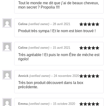
Rated
5
out
Tout le monde me dit que j’ai de beaux cheveux,
of 5
mon secret ? Propolia !!!!
Celine
(verified owner)
–
28 avril 2021
Rated
5
out
Produit très sympa ! Et le nom est bien trouvé !
of 5
Celine
(verified owner)
–
15 avril 2021
Rated
5
out
Très agréable ! Et puis le nom Être de mèche est
of 5
rigolo!
Annick
(verified owner)
–
24 novembre 2020
Rated
5
out
Très bon produit découvert dans la box
of 5
précédente.
Emma
(verified owner)
–
15 octobre 2020