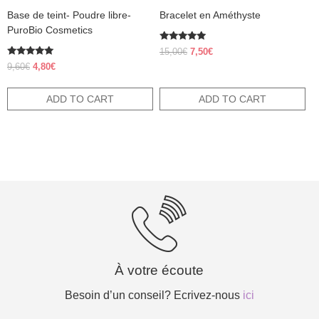
Base de teint- Poudre libre-
Bracelet en Améthyste
PuroBio Cosmetics
Rated
Original
Current
15,00
€
7,50
€
5.00
Rated
price
price
out of 5
Original
Current
9,60
€
4,80
€
5.00
was:
is:
price
price
out of 5
15,00€.
7,50€.
was:
is:
ADD TO CART
ADD TO CART
9,60€.
4,80€.
À votre écoute
Besoin d’un conseil? Ecrivez-nous
ici