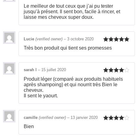
Rated
5
out
Le meilleur de tout ceux que j’ai pu tester
of 5
jusqu’à présent. Il sent bon, facile à rincer, et
laisse mes cheveux super doux.
Lucie
(verified owner)
–
3 octobre 2020
Rated
5
out
Très bon produit qui tient ses promesses
of 5
sarah l
–
15 juillet 2020
Rated
4
Produit léger (comparé aux produits habituels
out of 5
après shampoing) et qui nourrit très Bien le
cheveux.
Il sent le yaourt.
camille
(verified owner)
–
13 janvier 2020
Rated
4
Bien
out of 5