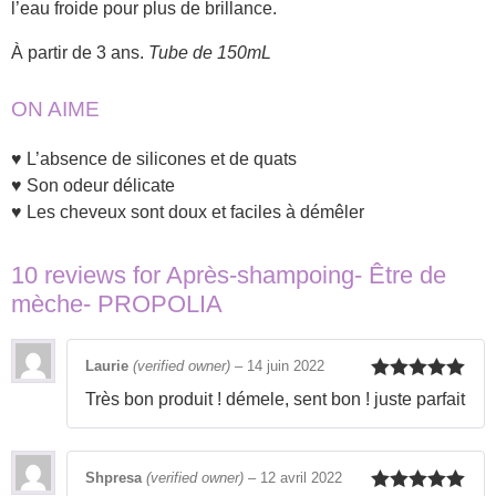
l’eau froide pour plus de brillance.
À partir de 3 ans.
Tube de 150mL
ON AIME
♥ L’absence de silicones et de quats
♥ Son odeur délicate
♥ Les cheveux sont doux et faciles à démêler
10 reviews for
Après-shampoing- Être de
mèche- PROPOLIA
Laurie
(verified owner)
–
14 juin 2022
Rated
5
out
Très bon produit ! démele, sent bon ! juste parfait
of 5
Shpresa
(verified owner)
–
12 avril 2022