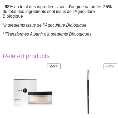
98%
du total des ingrédients sont d'origine naturelle
25%
du total des ingrédients sont issus de l'Agriculture
Biologique
*Ingrédients issus de l’Agriculture Biologique
**Transformés à partir d'Ingrédients Biologiques
Related products
-50%
-50%
This
product
has
multiple
variants.
The
options
may
be
chosen
on