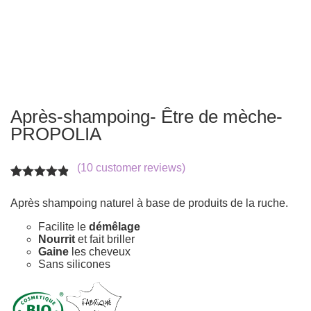
Après-shampoing- Être de mèche-
PROPOLIA
(
10
customer reviews)
Rated
10
4.80
out of 5
Après shampoing naturel à base de produits de la ruche.
based on
customer
Facilite le
démêlage
ratings
Nourrit
et fait briller
Gaine
les cheveux
Sans silicones