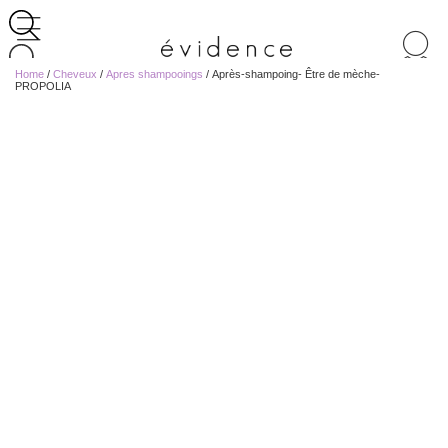
Recherche
de
Home
/
Cheveux
/
Apres shampooings
/ Après-shampoing- Être de mèche-
produits
PROPOLIA