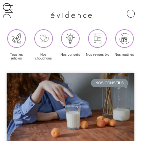
Recherche
de
produits
Tous les
Nos
Nos conseils
Nos revues bio
Nos routines
articles
chouchous
NOS CONSEILS