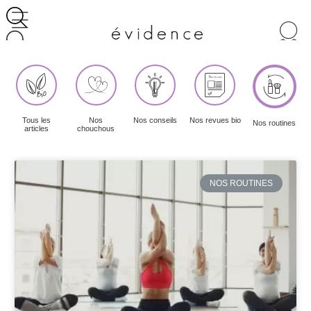
Recherche
de
produits
Tous les
Nos
Nos conseils
Nos revues bio
Nos routines
articles
chouchous
NOS ROUTINES