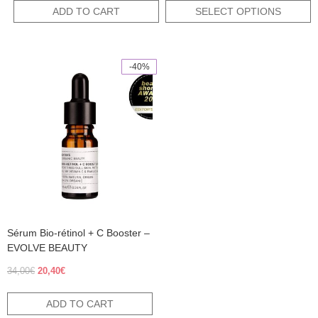
was:
is:
ADD TO CART
SELECT OPTIONS
25,00€.
12,50€.
-40%
Sérum Bio-rétinol + C Booster –
EVOLVE BEAUTY
Original
Current
34,00
€
20,40
€
price
price
was:
is:
ADD TO CART
34,00€.
20,40€.