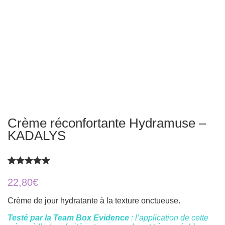
Crème réconfortante Hydramuse –
KADALYS
Rated
3
5.00
out of 5
22,80
€
based on
customer
Crème de jour hydratante à la texture onctueuse.
ratings
Testé par la Team Box Evidence
: l’application de cette