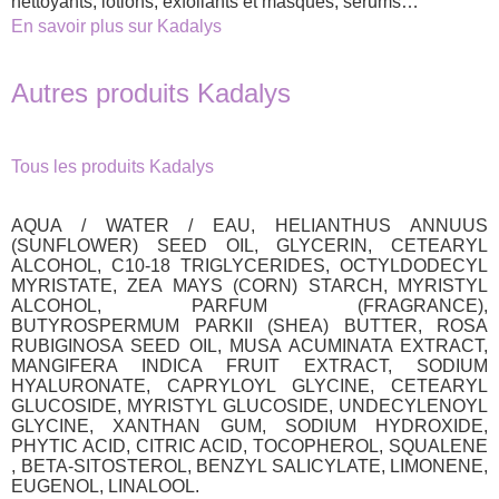
nettoyants, lotions, exfoliants et masques, sérums…
En savoir plus sur Kadalys
Autres produits Kadalys
Tous les produits Kadalys
AQUA / WATER / EAU, HELIANTHUS ANNUUS
(SUNFLOWER) SEED OIL, GLYCERIN, CETEARYL
ALCOHOL, C10-18 TRIGLYCERIDES, OCTYLDODECYL
MYRISTATE, ZEA MAYS (CORN) STARCH, MYRISTYL
ALCOHOL, PARFUM (FRAGRANCE),
BUTYROSPERMUM PARKII (SHEA) BUTTER, ROSA
RUBIGINOSA SEED OIL, MUSA ACUMINATA EXTRACT,
MANGIFERA INDICA FRUIT EXTRACT, SODIUM
HYALURONATE, CAPRYLOYL GLYCINE, CETEARYL
GLUCOSIDE, MYRISTYL GLUCOSIDE, UNDECYLENOYL
GLYCINE, XANTHAN GUM, SODIUM HYDROXIDE,
PHYTIC ACID, CITRIC ACID, TOCOPHEROL, SQUALENE
, BETA-SITOSTEROL, BENZYL SALICYLATE, LIMONENE,
EUGENOL, LINALOOL.