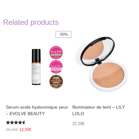
Related products
-50%
This
product
has
multiple
variants.
The
options
may
be
chosen
on
the
product
Serum acide hyaluronique yeux
Illuminateur de teint – LILY
page
– EVOLVE BEAUTY
LOLO
22,10
€
Rated
Original
Current
25,00
€
12,50
€
4.38
price
price
out of 5