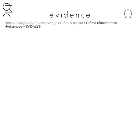
Recherche
de
Home
/
Visage
/
Hydratation visage
/
Crèmes de jour
/ Crème réconfortante
produits
Hydramuse – KADALYS