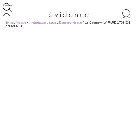
Recherche
de
Home
/
Visage
/
Hydratation visage
/
Baumes visage
/ Le Baume – LA FARE 1789 EN
produits
PROVENCE