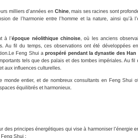
eurs milliers d’années en
Chine
, mais ses racines sont profon
sion de l’harmonie entre l’homme et la nature, ainsi qu’à l
 à l’
époque néolithique chinoise
, où les anciens observa
ns. Au fil du temps, ces observations ont été développées
ation.Le Feng Shui a
prospéré pendant la dynastie des Han
mportants tels que des palais et des tombes impériales. Au fil
et aux influences culturelles.
e monde entier, et de nombreux consultants en Feng Shui offr
spaces équilibrés et harmonieux.
des principes énergétiques qui vise à harmoniser l’énergie env
 Feng Shui :