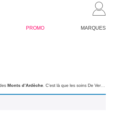
PROMO
MARQUES
 des
Monts d’Ardèche
. C’est là que les soins De Vermalle ont été imaginés, au plus proche de la nature. Cette gamme de soins visage et corps ne propose que des formules intelligentes