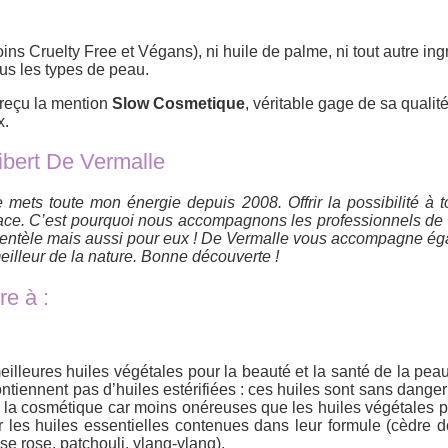
ns Cruelty Free et Végans), ni huile de palme, ni tout autre ing
us les types de peau.
reçu la mention
Slow Cosmetique
, véritable gage de sa qualité
ux.
libert De Vermalle
e mets toute mon énergie depuis 2008. Offrir la possibilité à t
ficace. C’est pourquoi nous accompagnons les professionnels de 
clientèle mais aussi pour eux ! De Vermalle vous accompagne é
eilleur de la nature. Bonne découverte !
e à :
lleures huiles végétales pour la beauté et la santé de la peau
ontiennent pas d’huiles estérifiées : ces huiles sont sans dange
 de la cosmétique car moins onéreuses que les huiles végétales 
 les huiles essentielles contenues dans leur formule (cèdre de
e rose, patchouli, ylang-ylang).