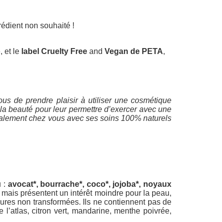
rédient non souhaité !
, et le
label Cruelty Free
and
Vegan de PETA
,
ous de prendre plaisir à utiliser une cosmétique
la beauté pour leur permettre d’exercer avec une
galement chez vous avec ses soins 100% naturels
 :
avocat*, bourrache*, coco*, jojoba*, noyaux
r mais présentent un intérêt moindre pour la peau,
pures non transformées. Ils ne contiennent pas de
 l’atlas, citron vert, mandarine, menthe poivrée,