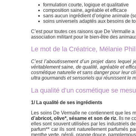
formulation courte, logique et qualitative
composition saine, agréable et efficace
sans aucun ingrédient d’origine animale (soi
soins universels adaptés aux besoins de to
C’est pour toutes ces raisons que De Vermalle a 
association militant pour le bien-être des anima
Le mot de la Créatrice, Mélanie Phi
C’est l’aboutissement d’un projet dans lequel j
véritablement saine, de qualité, agréable et ef
cosmétique naturelle et sans danger pour leur 
ultra gourmands et sensoriels qui réunissent le m
La qualité d’un cosmétique se mesur
1/ La qualité de ses ingrédients
Les soins De Vermalle ne contiennent que les mei
d’abricot, olive*, sésame et son de riz.
Ils ne c
elles sont souvent utilisées par les industriels
parfum** car ils sont naturellement parfumés par
menthe verte, néroli, orange douce, pamplemouss