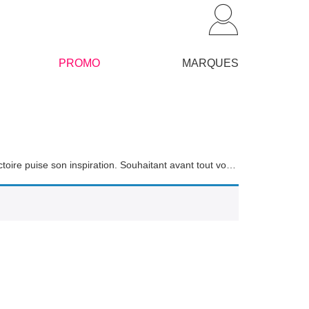
PROMO
MARQUES
C’est à Aix-en-Provence, dans le Sud de la France, que l’atelier Sainte Victoire puise son inspiration. Souhaitant avant tout vous proposer des produits d’exception, issus d’un savoir-faire artisanal, la