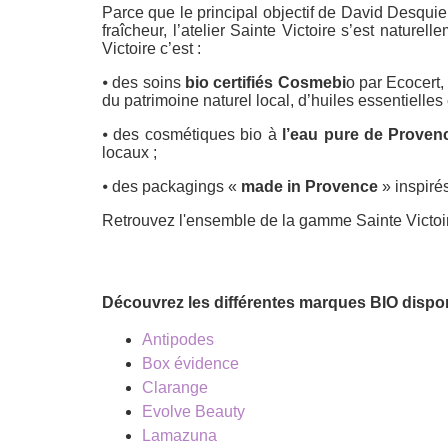
Parce que le principal objectif de David Desquie
fraîcheur, l’atelier Sainte Victoire s’est natu
Victoire c’est :
⦁ des soins
bio certifiés Cosmebi
o par Ecocert,
du patrimoine naturel local, d’huiles essentielles 
⦁ des cosmétiques bio à
l’eau pure de Proven
locaux ;
⦁ des packagings «
made in Provence
» inspiré
Retrouvez l'ensemble de la gamme Sainte Victoi
Découvrez les différentes marques BIO dispo
Antipodes
Box évidence
Clarange
Evolve Beauty
Lamazuna