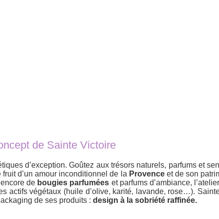
oncept de Sainte Victoire
métiques d’exception. Goûtez aux trésors naturels, parfums et se
e fruit d’un amour inconditionnel de la
Provence
et de son patri
 encore de
bougies parfumées
et parfums d’ambiance, l’atelier
s actifs végétaux (huile d’olive, karité, lavande, rose…). Saint
ackaging de ses produits :
design à la sobriété raffinée.