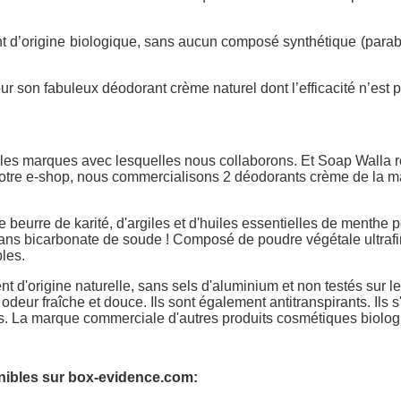
 d’origine biologique, sans aucun composé synthétique (paraben
 son fabuleux déodorant crème naturel dont l’efficacité n’est p
es marques avec lesquelles nous collaborons. Et Soap Walla ré
otre e-shop, nous commercialisons 2 déodorants crème de la mar
beurre de karité, d'argiles et d'huiles essentielles de menthe po
ns bicarbonate de soude ! Composé de poudre végétale ultrafin
les.
t d'origine naturelle, sans sels d'aluminium et non testés sur
deur fraîche et douce. Ils sont également antitranspirants. Ils s
nts. La marque commerciale d'autres produits cosmétiques bio
nibles sur box-evidence.com: