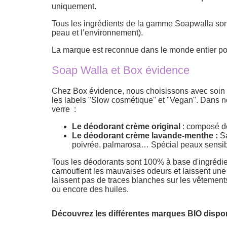
uniquement.
Tous les ingrédients de la gamme Soapwalla sont
peau et l’environnement).
La marque est reconnue dans le monde entier pour
Soap Walla et Box évidence
Chez Box évidence, nous choisissons avec soin l
les labels "Slow cosmétique" et "Vegan". Dans n
verre :
Le déodorant crème original
: composé de 
Le déodorant crème lavande-menthe :
Sa
poivrée, palmarosa… Spécial peaux sensib
Tous les déodorants sont 100% à base d'ingrédien
camouflent les mauvaises odeurs et laissent une o
laissent pas de traces blanches sur les vêteme
ou encore des huiles.
Découvrez les différentes marques BIO dispo