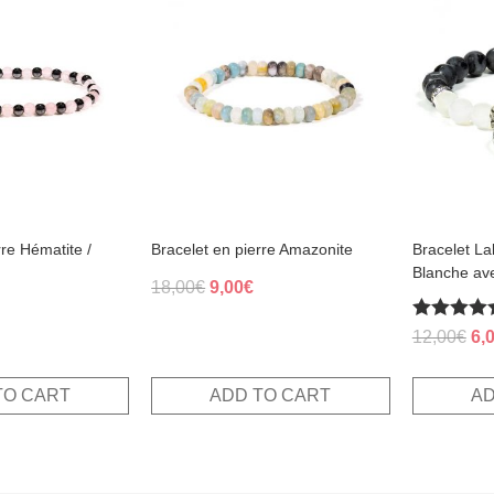
rre Hématite /
Bracelet en pierre Amazonite
Bracelet La
Blanche a
Original
Current
18,00
€
9,00
€
price
price
Rated
al
Current
Ori
12,00
€
6,
was:
is:
5.00
rice
pri
18,00€.
9,00€.
out of 5
s:
wa
TO CART
ADD TO CART
AD
.
,00€.
12