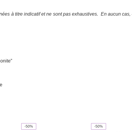
ées à titre indicatif et ne sont pas exhaustives.
En aucun cas, 
zonite”
le
-50%
-50%