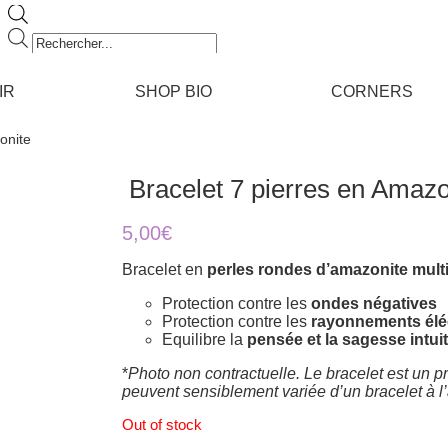
Recherche
de
produits
IR
SHOP BIO
CORNERS
onite
​ Bracelet 7 pierres en Amazo
5,00
€
Bracelet en
perles rondes d’amazonite mult
Protection contre les
ondes négatives
Protection contre les
rayonnements élé
Equilibre la
pensée et la sagesse intui
*
Photo non contractuelle. Le bracelet est un pr
peuvent sensiblement variée d’un bracelet à l
Out of stock