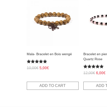
Mala- Bracelet en Bois wengé
Bracelet en pie
Quartz Rose
Rated
Original
Current
10,00
€
5,00
€
5.00
Rated
Origin
12,00
€
6,00
€
price
price
out of 5
5.00
price
p
was:
is:
out of 5
was:
i
10,00€.
5,00€.
ADD TO CART
ADD 
12,00€
6