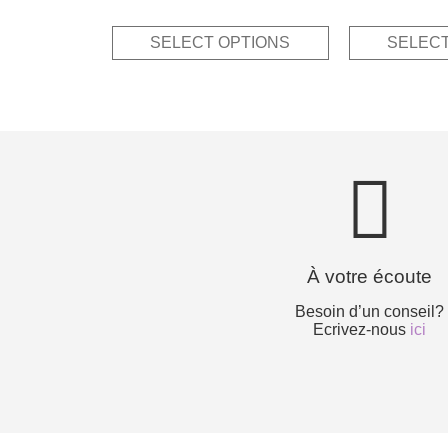
5.00
price
price
out of 5
was:
is:
SELECT OPTIONS
SELECT
3,95€.
1,98€.
À votre écoute
Besoin d’un conseil?
Ecrivez-nous
ici