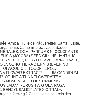
ée, Arnica, Huile de Pâquerettes, Santal, Ciste,
o, Cardamome, Camomille Sauvage, Sauge
LES MINÉRALES, OGM, PARFUMS NI COLORANTS
ENSIS (JOJOBA) SEED OIL*, HELIANTHUS
KERNEL OIL*, CORYLUS AVELLANA (HAZEL)
OIL*, OENOTHERA BIENNIS (EVENING
ENTOI WOOD OIL, TOCOPHEROL,
NA FLOWER EXTRACT*, LILIUM CANDIDUM
T*, OPUNTIA TUNA FLOWER/STEM
ARDAMOMUM SEED OIL*, ORMENIS
TUS LADANIFERUS TWIG OIL*, ROSA
 BENZYL SALICYLATE◊, CITRAL◊,
anic farming ◊ Constituants naturels des