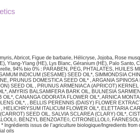
etics
ris, Abricot, Figue de barbarie, Hélicryse, Jojoba, Rose musqu
(HE), Ylang-Ylang (HE), Lys Blanc, Géranium (HE), Palo Sant
 naturelle, 94% bio 0% : PARABEN, PEG, PHTALATES, HUI
ESAMUM INDICUM (SESAME) SEED OIL*, SIMMONDSIA CHIN
E, PRUNUS DOMESTICA SEED OIL* , ARGANIA SPINOSA 
N) SEED OIL , PRUNUS ARMENIACA (APRICOT) KERNEL 
OIL*, AMYRIS BALSAMIFERA BARK OIL, BULNESIA SARMI
OIL*, CANANGA ODORATA FLOWER OIL*, ARNICA MONTA
NS OIL*, , BELLIS PERENNIS (DAISY) FLOWER EXTRAC
 , HELICHRYSUM ITALICUM FLOWER OIL*, ELETTARIA C
(CARROT) SEED OIL, SALVIA SCLAREA (CLARY) OIL*, CIS
LOOL◊, BENZYL BENZOATE◊, CITRONELLOL◊, FARNESOL◊,
ients issus de l’agriculture biologique/Ingredients from org
al oils