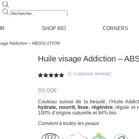
Recherche
de
produits
IR
SHOP BIO
CORNERS
visage Addiction – ABSOLUTION
Huile visage Addiction – 
(
1
customer review)
Rated
1
5.00
out of 5
69,00
€
based on
customer
Couteau suisse de la beauté, l’Huile Addict
rating
hydrate, nourrit, lisse, régénère
, régule et 
100% d’origine naturelle et 94% bio.
Convient à toutes les peaux