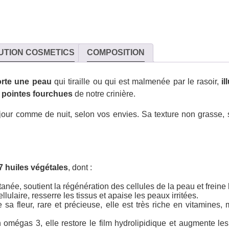
UTION COSMETICS
COMPOSITION
orte une peau
qui tiraille ou qui est malmenée par le rasoir,
i
 pointes fourchues
de notre crinière.
de jour comme de nuit, selon vos envies. Sa texture non grasse,
7 huiles végétales
, dont :
utanée, soutient la régénération des cellules de la peau et freine
llulaire, resserre les tissus et apaise les peaux irritées.
e sa fleur, rare et précieuse, elle est très riche en vitamines
 omégas 3, elle restore le film hydrolipidique et augmente les