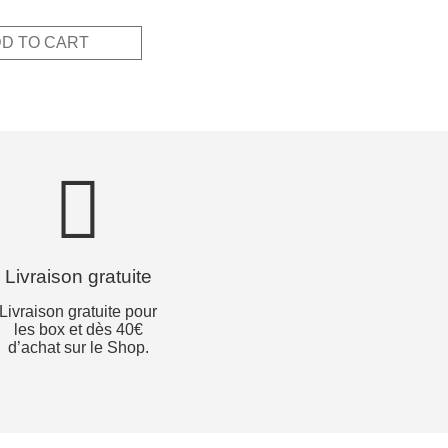
e
price
:
is:
D TO CART
€.
4,55€.
Livraison gratuite
Livraison gratuite pour
les box et dès 40€
d’achat sur le Shop.