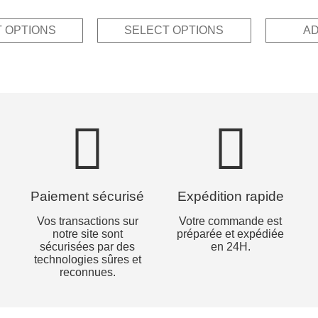
4.83
5.00
price
price
pric
out of 5
out of 5
was:
is:
was
 OPTIONS
SELECT OPTIONS
AD
19,00€.
9,50€.
9,10
Paiement sécurisé
Expédition rapide
Vos transactions sur
Votre commande est
notre site sont
préparée et expédiée
sécurisées par des
en 24H.
technologies sûres et
reconnues.