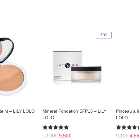
-50%
This
product
has
multiple
variants.
The
options
may
be
chosen
on
the
product
page
 teint – LILY LOLO
Mineral Fondation SFP15 – LILY
Pinceau à l
LOLO
LOLO
Rated
Rated
Original
Current
Orig
19,00
€
9,50
€
9,10
€
4,5