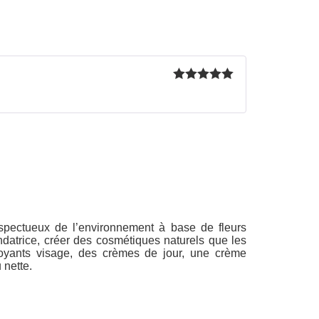
Rated
5
out
of 5
spectueux de l’environnement à base de fleurs
ondatrice, créer des cosmétiques naturels que les
oyants visage, des crèmes de jour, une crème
 nette.