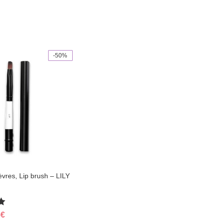
-50%
èvres, Lip brush – LILY
inal
Current
5
€