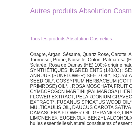
Autres produits Absolution Cosm
Tous les produits Absolution Cosmetics
Onagre, Argan, Sésame, Quartz Rose, Carotte, Amy
Tournesol, Prune, Noisette, Coton, Palmarosa 
Sclarée, Rosa de Damas (HE) 100% origine
SYNTHÉTIQUES. INGREDIENTS (140.03) : S
ANNUUS (SUNFLOWER) SEED OIL*, SQUALAN
SEED OIL*, GOSSYPIUM HERBACEUM (COTTO
PRIMROSE) OIL*, , ROSA MOSCHATA FRUIT 
CYMBOPOGON MARTINI (PALMAROSA) HERB 
FLOWER EXTRACT, PELARGONIUM GRAVEOLE
EXTRACT*, FUSANUS SPICATUS WOOD OIL*
MULTICAULIS OIL, DAUCUS CAROTA SATIVA 
DAMASCENA FLOWER OIL, GERANIOL◊, LINA
LIMONENE◊, EUGENOL◊, BENZYL ALCOHOL◊ * Ingréd
huiles essentielles/Natural constituents of essenti