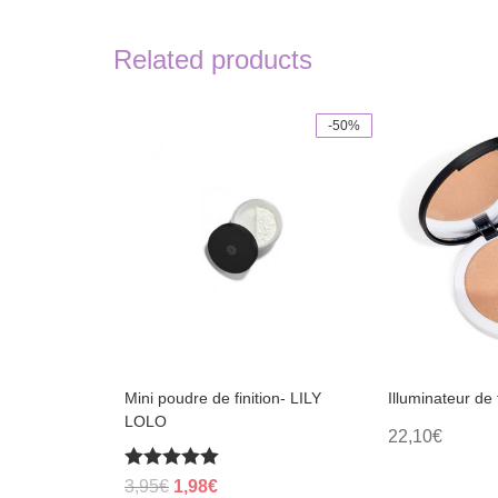
Related products
-50%
This
This
product
product
has
has
multiple
multiple
variants.
variants.
The
The
options
options
may
may
be
be
chosen
chosen
on
on
the
the
product
product
page
page
Mini poudre de finition- LILY
Illuminateur de
LOLO
22,10
€
Rated
Original
Current
3,95
€
1,98
€