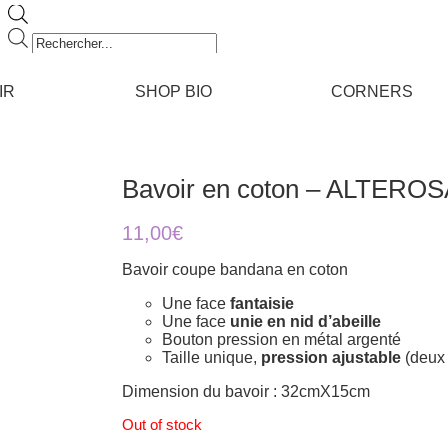
Recherche
de
produits
IR
SHOP BIO
CORNERS
Bavoir en coton – ALTERO
11,00
€
Bavoir coupe bandana en coton
Une face
fantaisie
Une face
unie en nid d’abeille
Bouton pression en métal argenté
Taille unique,
pression ajustable
(deux 
Dimension du bavoir : 32cmX15cm
Out of stock