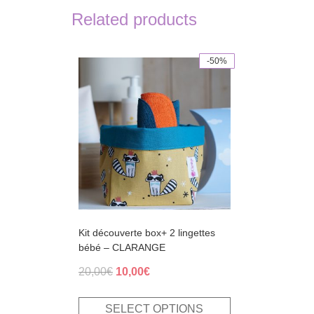
Related products
-50%
This
product
has
multiple
variants.
The
options
may
be
chosen
on
the
product
page
Kit découverte box+ 2 lingettes
bébé – CLARANGE
Original
Current
20,00
€
10,00
€
price
price
was:
is:
SELECT OPTIONS