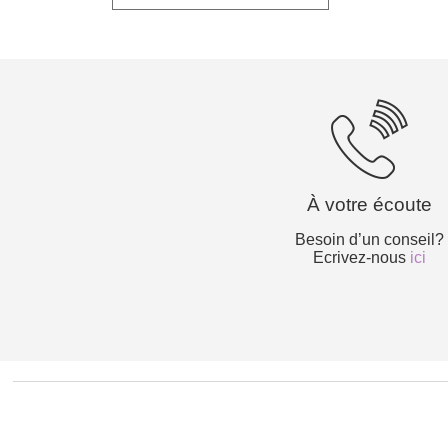
20,00€.
10,00€.
À votre écoute
Besoin d’un conseil?
Ecrivez-nous
ici