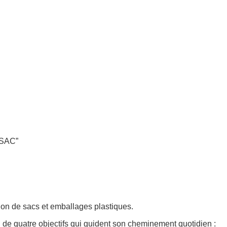
OSAC”
ation de sacs et emballages plastiques.
 de quatre objectifs qui guident son cheminement quotidien :