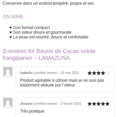
Conserver dans un endroit tempéré, propre et sec.
ON AIME
Son format compact
Son odeur douce et gourmande
La peau est nourrie, douce et confortable
3 reviews for
Beurre de Cacao solide
frangipanier – LAMAZUNA
Isabelle
(verified owner)
–
19 mai 2021
Rated
4
Produit agréable à utiliser mais je ne suis pas
out of 5
totalement séduite par l’odeur
Josiane
(verified owner)
–
2 février 2021
Rated
5
out
Très pratique
of 5