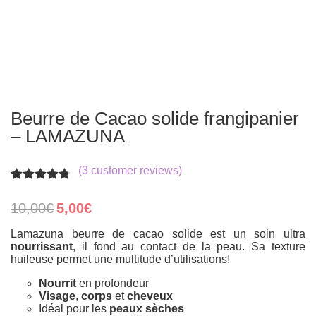
Beurre de Cacao solide frangipanier
– LAMAZUNA
(
3
customer reviews)
Rated
3
4.67
out of 5
Original
Current
10,00
€
5,00
€
based on
price
price
customer
was:
is:
Lamazuna beurre de cacao solide est un soin ultra
ratings
10,00€.
5,00€.
nourrissant
, il fond au contact de la peau. Sa texture
huileuse permet une multitude d’utilisations!
Nourrit
en profondeur
Visage
,
corps
et
cheveux
Idéal pour les
peaux sèches