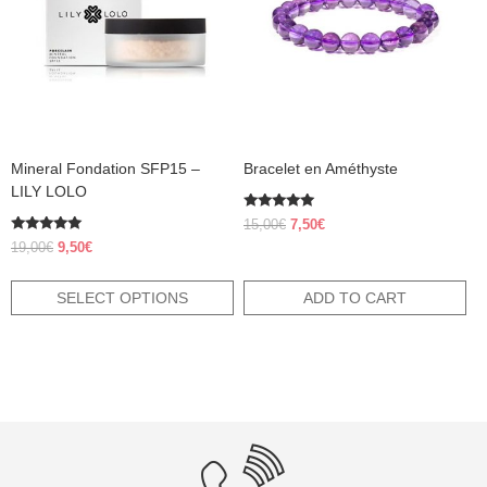
The
options
may
be
chosen
on
the
product
Mineral Fondation SFP15 –
Bracelet en Améthyste
page
LILY LOLO
Rated
Original
Current
15,00
€
7,50
€
5.00
Rated
price
price
out of 5
Original
Current
19,00
€
9,50
€
4.83
was:
is:
price
price
out of 5
15,00€.
7,50€.
was:
is:
SELECT OPTIONS
ADD TO CART
19,00€.
9,50€.