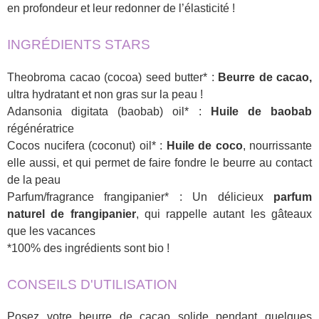
en profondeur et leur redonner de l’élasticité !
INGRÉDIENTS STARS
Theobroma cacao (cocoa) seed butter* :
Beurre de cacao,
ultra hydratant et non gras sur la peau !
Adansonia digitata (baobab) oil* :
Huile de baobab
régénératrice
Cocos nucifera (coconut) oil* :
Huile de coco
, nourrissante
elle aussi, et qui permet de faire fondre le beurre au contact
de la peau
Parfum/fragrance frangipanier* : Un délicieux
parfum
naturel de frangipanier
, qui rappelle autant les gâteaux
que les vacances
*100% des ingrédients sont bio !
CONSEILS D'UTILISATION
Posez votre beurre de cacao solide pendant quelques