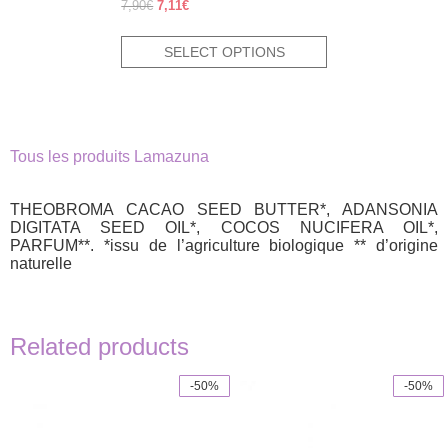
Rated
Original
Current
7,90
€
7,11
€
5.00
price
price
out of 5
was:
is:
SELECT OPTIONS
7,90€.
7,11€.
Tous les produits Lamazuna
THEOBROMA CACAO SEED BUTTER*, ADANSONIA
DIGITATA SEED OIL*, COCOS NUCIFERA OIL*,
PARFUM**. *issu de l’agriculture biologique ** d’origine
naturelle
Related products
-50%
-50%