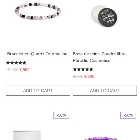
​ Bracelet en Quartz Tourmaline
Base de teint- Poudre libre-
PuroBio Cosmetics
Rated
Original
Current
15,00
€
7,50
€
5.00
price
price
Rated
out of 5
Original
Current
9,60
€
4,80
€
5.00
was:
is:
price
price
out of 5
15,00€.
7,50€.
was:
is:
ADD TO CART
ADD TO CART
9,60€.
4,80€.
-50%
-50%
This
product
has
multiple
variants.