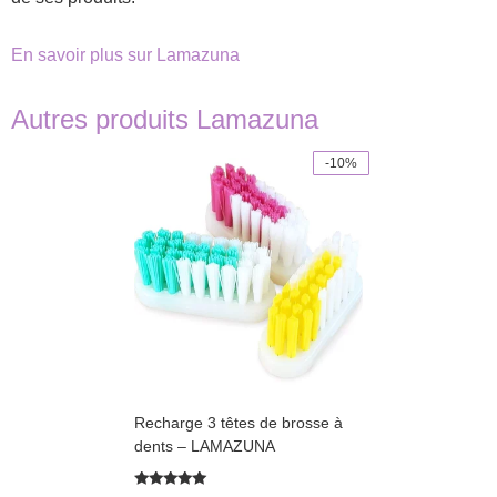
En savoir plus sur Lamazuna
Autres produits Lamazuna
-10%
This
product
has
multiple
variants.
The
options
may
be
chosen
on
the
product
Recharge 3 têtes de brosse à
page
dents – LAMAZUNA