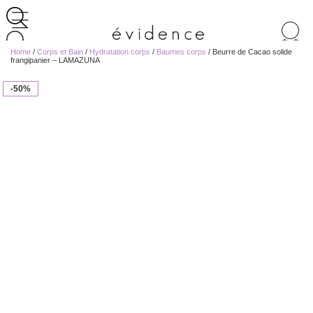
Recherche
de
Home
/
Corps et Bain
/
Hydratation corps
/
Baumes corps
/ Beurre de Cacao solide
produits
frangipanier – LAMAZUNA
-50%