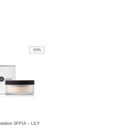
-50%
ndation SFP15 – LILY