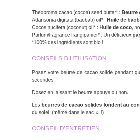
Theobroma cacao (cocoa) seed butter* :
Beurre 
Adansonia digitata (baobab) oil* :
Huile de bao
Cocos nucifera (coconut) oil* :
Huile de coco
, n
Parfum/fragrance frangipanier* : Un délicieux
par
*100% des ingrédients sont bio !
CONSEILS D'UTILISATION
Posez votre beurre de cacao solide pendant que
secondes.
Dosez en laissant le beurre appuyé ou non.
Les
beurres de cacao solides fondent au con
du soleil (même dans le sac ☼ !)
CONSEIL D'ENTRETIEN