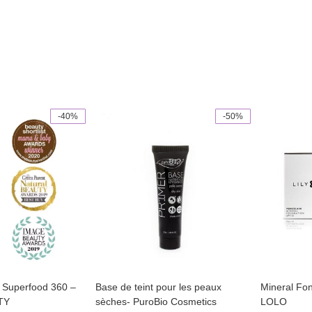
-40%
-50%
This
product
has
multiple
variants.
The
options
may
be
chosen
on
the
product
page
 Superfood 360 –
Base de teint pour les peaux
Mineral Fo
TY
sèches- PuroBio Cosmetics
LOLO