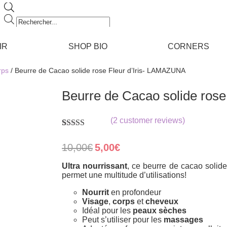
Recherche
de
produits
IR
SHOP BIO
CORNERS
rps
/ Beurre de Cacao solide rose Fleur d’Iris- LAMAZUNA
Beurre de Cacao solide ros
(
2
customer reviews)
Rated
2
5.00
out of 5
Original
Current
10,00
€
5,00
€
based on
price
price
customer
was:
is:
Ultra nourrissant
, ce beurre de cacao solide
ratings
10,00€.
5,00€.
permet une multitude d’utilisations!
Nourrit
en profondeur
Visage
,
corps
et
cheveux
Idéal pour les
peaux sèches
Peut s’utiliser pour les
massages