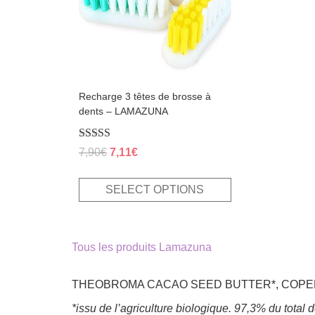
options
may
be
chosen
on
the
product
page
Recharge 3 têtes de brosse à
dents – LAMAZUNA
Rated
Original
Current
7,90
€
7,11
€
5.00
price
price
out of 5
was:
is:
SELECT OPTIONS
7,90€.
7,11€.
Tous les produits Lamazuna
THEOBROMA CACAO SEED BUTTER*, COPERNI
*issu de l’agriculture biologique. 97,3% du total 