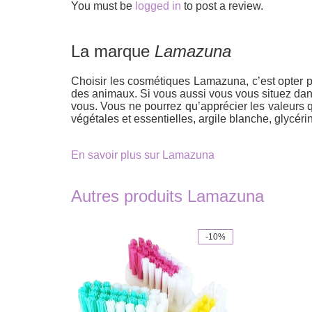
You must be
logged in
to post a review.
La marque
Lamazuna
Choisir les cosmétiques Lamazuna, c’est opter p
des animaux. Si vous aussi vous vous situez dans 
vous. Vous ne pourrez qu’apprécier les valeurs qu’
végétales et essentielles, argile blanche, glycér
En savoir plus sur Lamazuna
Autres produits Lamazuna
-10%
This
product
has
multiple
variants.
The