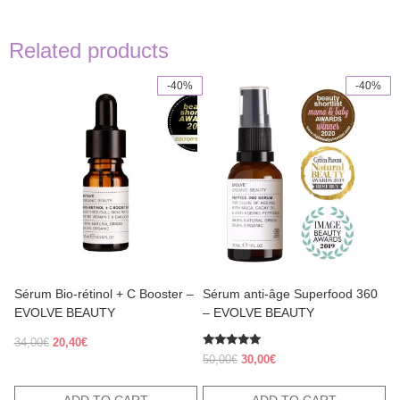
Related products
-40%
-40%
Sérum Bio-rétinol + C Booster –
Sérum anti-âge Superfood 360
EVOLVE BEAUTY
– EVOLVE BEAUTY
Original
Current
34,00
€
20,40
€
Rated
price
price
Original
Current
50,00
€
30,00
€
5.00
was:
is:
price
price
out of 5
34,00€.
20,40€.
was:
is: