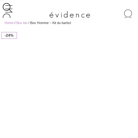
Recherche
de
Home
/
Box bio
/ Box Homme – Kit du barbu!
produits
-24%