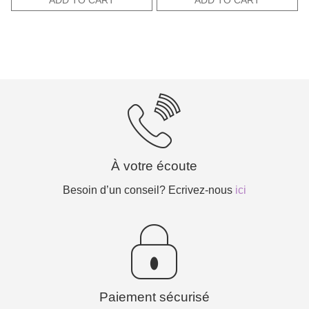
ADD TO CART
ADD TO CART
50,00€.
30,00€.
À votre écoute
Besoin d’un conseil? Ecrivez-nous
ici
Paiement sécurisé