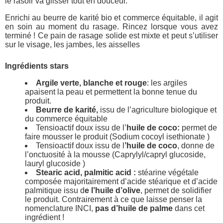
le rasoir va glisser tout en douceur.
Enrichi au beurre de karité bio et commerce équitable, il agit
en soin au moment du rasage. Rincez lorsque vous avez
terminé ! Ce pain de rasage solide est mixte et peut s’utiliser
sur le visage, les jambes, les aisselles
Ingrédients stars
Argile verte, blanche et rouge
: les argiles
apaisent la peau et permettent la bonne tenue du
produit.
Beurre de karité,
issu de l’agriculture biologique et
du commerce équitable
Tensioactif doux issu de l’
huile de coco:
permet de
faire mousser le produit (Sodium cocoyl isethionate )
Tensioactif doux issu de l
’huile de coco
, donne de
l’onctuosité à la mousse (Caprylyl/capryl glucoside,
lauryl glucoside )
Stearic acid, palmitic acid :
stéarine végétale
composée majoritairement d’acide stéarique et d’acide
palmitique issu d
e l’huile d’olive
, permet de solidifier
le produit. Contrairement à ce que laisse penser la
nomenclature INCI,
pas d’huile de palme
dans cet
ingrédient !