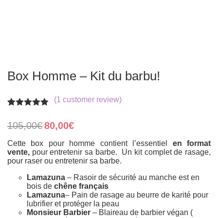
Box Homme – Kit du barbu!
(
1
customer review)
Rated
1
5.00
out of 5
Original
Current
105,00
€
80,00
€
based on
price
price
customer
was:
is:
Cette box pour homme contient l’essentiel
en format
rating
105,00€.
80,00€.
vente,
pour entretenir sa barbe. Un kit complet de rasage,
pour raser ou entretenir sa barbe.
Lamazuna
– Rasoir de sécurité au manche est en
bois de
chêne français
Lamazuna
– Pain de rasage au beurre de karité pour
lubrifier et protéger la peau
Monsieur Barbier
– Blaireau de barbier végan (