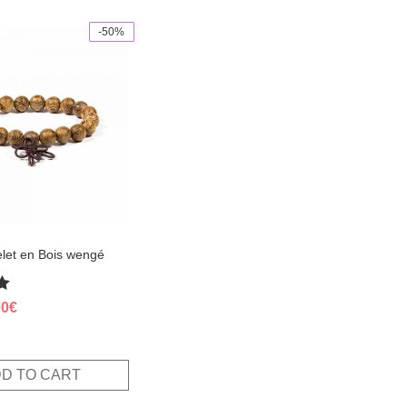
-50%
elet en Bois wengé
ginal
Current
00
€
ce
price
s:
is:
,00€.
5,00€.
D TO CART