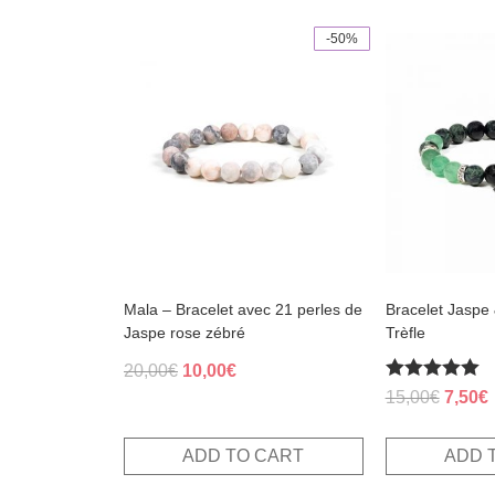
-50%
Mala – Bracelet avec 21 perles de
Bracelet Jaspe 
Jaspe rose zébré
Trèfle
Original
Current
20,00
€
10,00
€
Rated
price
price
Origin
15,00
€
7,50
€
5.00
was:
is:
price
p
out of 5
20,00€.
10,00€.
was:
i
ADD TO CART
ADD 
15,00€
7