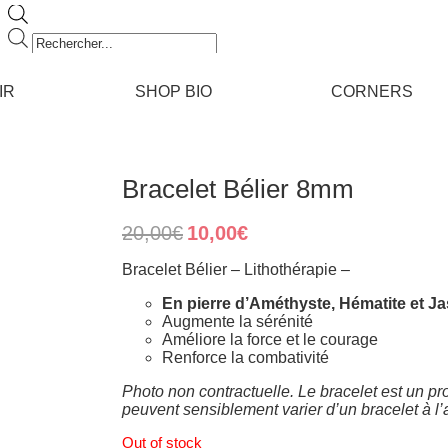
Recherche
de
produits
IR
SHOP BIO
CORNERS
Bracelet Bélier 8mm
Original
Current
20,00
€
10,00
€
price
price
was:
is:
Bracelet Bélier – Lithothérapie –
20,00€.
10,00€.
En pierre d’Améthyste, Hématite et 
Augmente la sérénité
Améliore la force et le courage
Renforce la combativité
Photo non contractuelle. Le bracelet est un pro
peuvent sensiblement varier d’un bracelet à l’
Out of stock