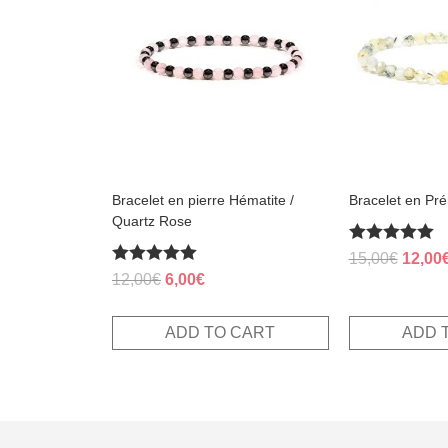
Bracelet en pierre Hématite /
Bracelet en Pré
Quartz Rose
Rated
Origin
15,00
€
12,00
5.00
Rated
Original
Current
12,00
€
6,00
€
price
out of 5
5.00
price
price
out of 5
was:
was:
is:
15,00€
ADD TO CART
ADD 
12,00€.
6,00€.