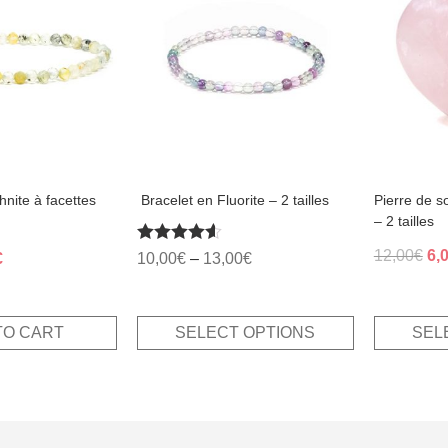
multiple
multiple
variants.
variants.
The
The
options
options
may
may
be
be
chosen
chosen
on
on
the
the
product
product
page
page
hnite à facettes
​ Bracelet en Fluorite – 2 tailles
Pierre de 
– 2 tailles
Ori
Rated
12,00
€
6,
al
Current
€
10,00
€
–
13,00
€
4.50
pri
price
out of 5
wa
is:
12
.
12,00€.
TO CART
SELECT OPTIONS
SEL