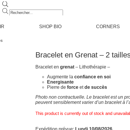
Recherche
de
produits
IR
SHOP BIO
CORNERS
es
Bracelet en Grenat – 2 taille
Bracelet en
grenat
– Lithothérapie –
Augmente la
confiance en soi
Energisante
Pierre de
force
et
de succès
Photo non contractuelle. Le bracelet est un pro
peuvent sensiblement varier d’un bracelet à l’
This product is currently out of stock and unavaila
Expédition prévue:
Lundi 10/08/2026