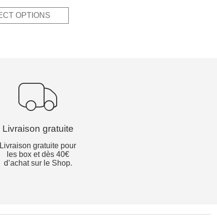
s:
is:
ECT OPTIONS
,00€.
6,00€.
Livraison gratuite
Livraison gratuite pour
les box et dès 40€
d’achat sur le Shop.