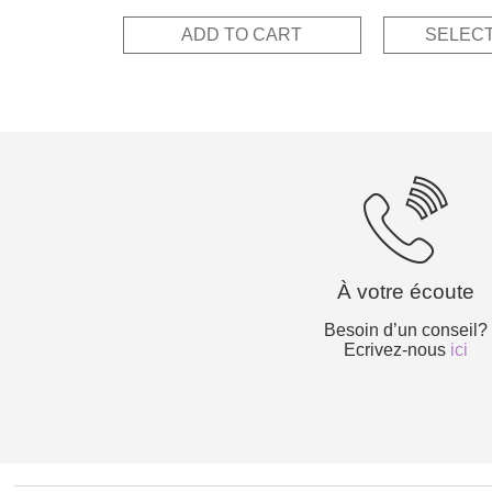
out of 5
was:
is:
ADD TO CART
SELECT
15,00€.
7,50€.
À votre écoute
Besoin d’un conseil?
Ecrivez-nous
ici