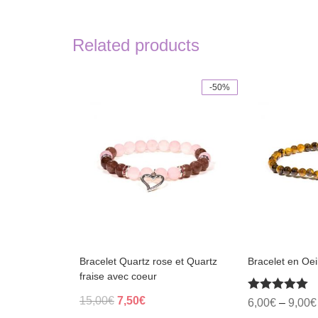
Related products
-50%
This
product
has
multiple
variants.
The
options
may
be
chosen
on
the
product
page
Bracelet Quartz rose et Quartz
Bracelet en Oei
fraise avec coeur
Original
Current
15,00
€
7,50
€
Rated
6,00
€
–
9,00
€
5.00
price
price