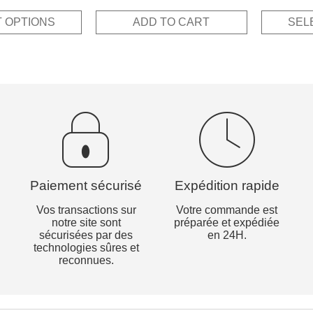
price
price
out of 5
wa
was:
is:
 OPTIONS
ADD TO CART
SEL
12
15,00€.
7,50€.
Paiement sécurisé
Expédition rapide
Vos transactions sur
Votre commande est
notre site sont
préparée et expédiée
sécurisées par des
en 24H.
technologies sûres et
reconnues.