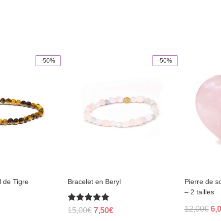
-50%
-50%
This
product
has
multiple
variants.
The
options
may
be
chosen
on
the
product
page
l de Tigre
Bracelet en Beryl
Pierre de 
– 2 tailles
Ori
Rated
12,00
€
6,
Original
Current
15,00
€
7,50
€
5.00
pri