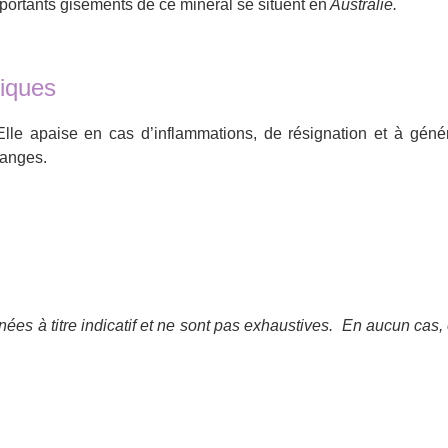
ortants gisements de ce minéral se situent en
Australie.
siques
. Elle apaise en cas d’inflammations, de résignation et à gé
 anges.
ées à titre indicatif et ne sont pas exhaustives.
En aucun cas, 