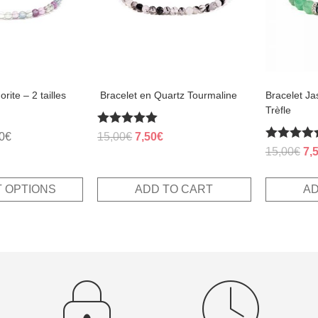
orite – 2 tailles
​ Bracelet en Quartz Tourmaline
Bracelet Ja
Trèfle
Rated
Original
Current
0
€
15,00
€
7,50
€
5.00
Rated
Ori
15,00
€
7,
price
price
out of 5
5.00
pri
was:
is:
out of 5
wa
15,00€.
7,50€.
 OPTIONS
ADD TO CART
AD
15