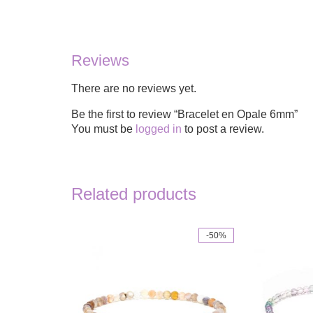
Reviews
There are no reviews yet.
Be the first to review “Bracelet en Opale 6mm”
You must be
logged in
to post a review.
Related products
-50%
This
product
has
multiple
variants.
The
options