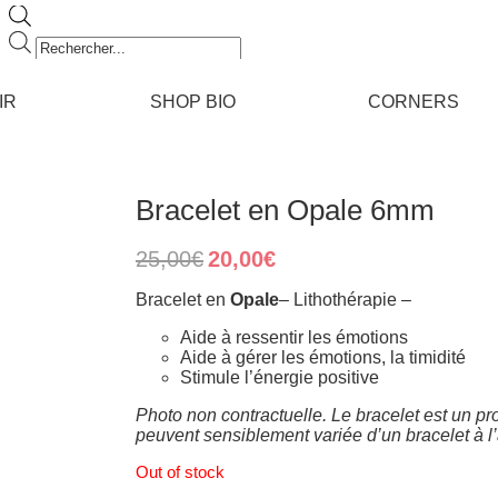
Recherche
de
produits
IR
SHOP BIO
CORNERS
Bracelet en Opale 6mm
Original
Current
25,00
€
20,00
€
price
price
was:
is:
Bracelet en
Opale
– Lithothérapie –
25,00€.
20,00€.
Aide à ressentir les émotions
Aide à gérer les émotions, la timidité
Stimule l’énergie positive
Photo non contractuelle. Le bracelet est un pro
peuvent sensiblement variée d’un bracelet à l
Out of stock