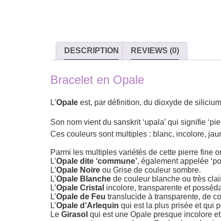
DESCRIPTION
REVIEWS (0)
Bracelet en Opale
L’
Opale
est, par définition, du dioxyde de siliciu
Son nom vient du sanskrit ‘upala’ qui signifie ‘pi
Ces couleurs sont multiples : blanc, incolore, jaun
Parmi les multiples variétés de cette pierre fine
L’
Opale dite ‘commune’
, également appelée ‘pot
L’
Opale Noire
ou Grise de couleur sombre.
L’
Opale Blanche
de couleur blanche ou très clai
L’
Opale Cristal
incolore, transparente et posséda
L’
Opale de Feu
translucide à transparente, de c
L’
Opale d’Arlequin
qui est la plus prisée et qu
Le
Girasol
qui est une Opale presque incolore et