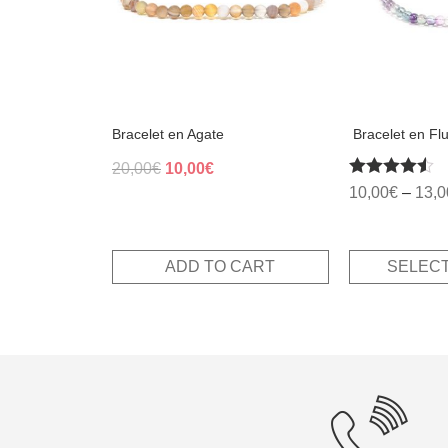
may
be
chosen
on
the
product
page
Bracelet en Agate
​ Bracelet en Flu
Original
Current
20,00
€
10,00
€
Rated
price
price
10,00
€
–
13,0
4.50
was:
is:
out of 5
20,00€.
10,00€.
ADD TO CART
SELECT