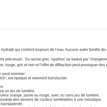
m hydraté qui contient toujours de l’eau. Aucune autre famille de 
erre précieuse’. Sa racine grec ‘opallios’ se traduit par ‘changem
e, rouge, gris et noir et l’effet de diffraction peut provoquer des 
 on peut nommer :
ch’, est opaque et rarement translucide.
re.
nt un jeu de lumière.
ouleur orange, jaune ou rouge, avec ou sans jeu de lumière.
i possède des dessins de couleur semblables à une mosaïque.
 transparente.