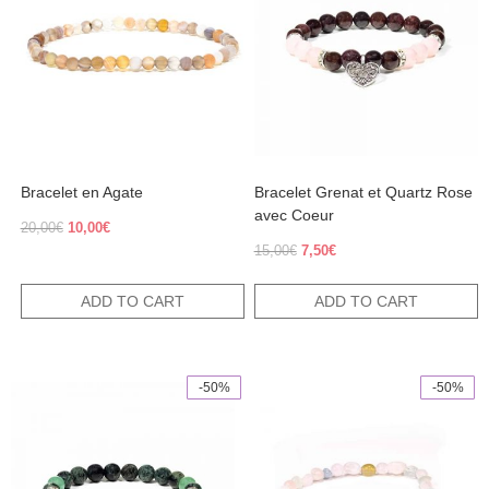
Bracelet en Agate
Bracelet Grenat et Quartz Rose
avec Coeur
Original
Current
20,00
€
10,00
€
price
price
Original
Current
15,00
€
7,50
€
was:
is:
price
price
20,00€.
10,00€.
was:
is:
ADD TO CART
ADD TO CART
15,00€.
7,50€.
-50%
-50%