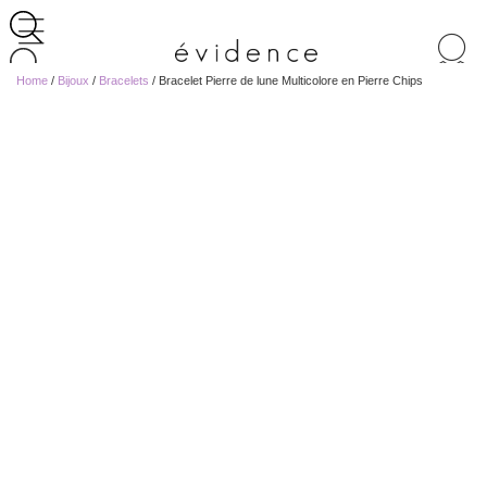
Recherche
de
Home
/
Bijoux
/
Bracelets
/ Bracelet Pierre de lune Multicolore en Pierre Chips
produits