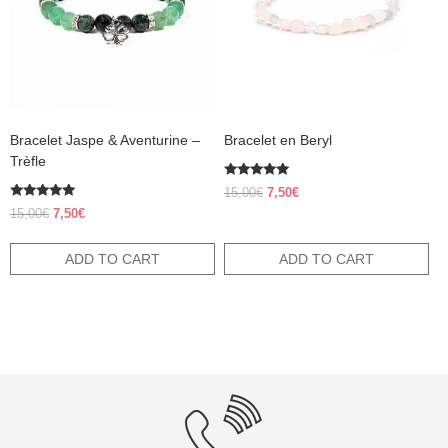
Bracelet Jaspe & Aventurine –
Bracelet en Beryl
Trèfle
Rated
Original
Current
15,00
€
7,50
€
5.00
Rated
price
price
out of 5
Original
Current
15,00
€
7,50
€
5.00
was:
is:
price
price
out of 5
15,00€.
7,50€.
was:
is:
ADD TO CART
ADD TO CART
15,00€.
7,50€.