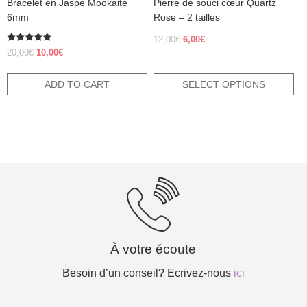
Bracelet en Jaspe Mookaite
Pierre de souci cœur Quartz
page
6mm
Rose – 2 tailles
Original
Current
12,00
€
6,00
€
Rated
price
price
Original
Current
20,00
€
10,00
€
5.00
was:
is:
price
price
out of 5
12,00€.
6,00€.
was:
is:
ADD TO CART
SELECT OPTIONS
20,00€.
10,00€.
À votre écoute
Besoin d’un conseil? Ecrivez-nous
ici