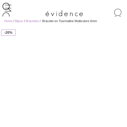
Recherche
de
Home
/
Bijoux
/
Bracelets
/ ​ Bracelet en Tourmaline Multicolore 6mm
produits
-20%