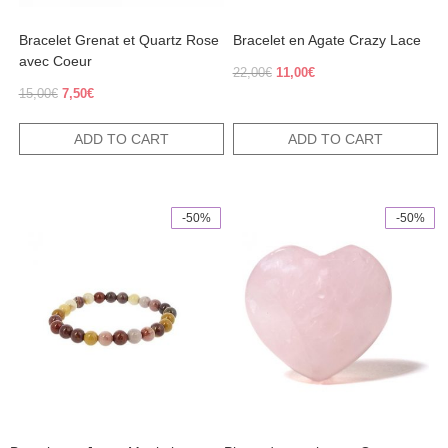
Bracelet Grenat et Quartz Rose
Bracelet en Agate Crazy Lace
avec Coeur
Original
Current
22,00
€
11,00
€
price
price
Original
Current
15,00
€
7,50
€
was:
is:
price
price
22,00€.
11,00€.
was:
is:
ADD TO CART
ADD TO CART
15,00€.
7,50€.
-50%
-50%
This
product
has
multiple
variants.
The
options
may
be
chosen
on
the
product