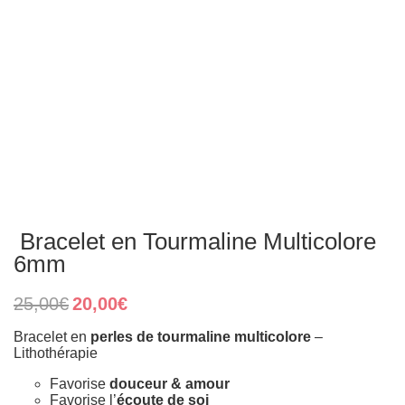
​ Bracelet en Tourmaline Multicolore
6mm
Original
Current
25,00
€
20,00
€
price
price
was:
is:
Bracelet en
perles de tourmaline multicolore
–
25,00€.
20,00€.
Lithothérapie
Favorise
douceur & amour
Favorise l’
écoute de soi