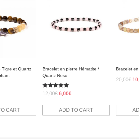
e Tigre et Quartz
Bracelet en pierre Hématite /
Bracelet en
phant
Quartz Rose
Ori
20,00
€
10
pri
Rated
al
Current
Original
Current
12,00
€
6,00
€
wa
5.00
rice
price
price
out of 5
20
s:
was:
is:
TO CART
ADD TO CART
AD
.
,50€.
12,00€.
6,00€.