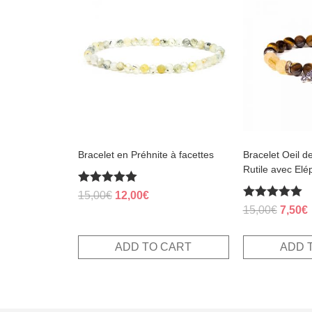
Bracelet en Préhnite à facettes
Bracelet Oeil d
Rutile avec Elé
Rated
Original
Current
15,00
€
12,00
€
5.00
Rated
Origin
15,00
€
7,50
€
price
price
out of 5
5.00
price
p
was:
is:
out of 5
was:
i
15,00€.
12,00€.
ADD TO CART
ADD 
15,00€
7