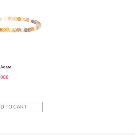
 Agate
ginal
Current
,00
€
ce
price
s:
is:
,00€.
10,00€.
D TO CART