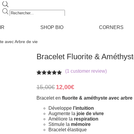
Recherche
de
produits
IR
SHOP BIO
CORNERS
te avec Arbre de vie
Bracelet Fluorite & Améthyst
(
1
customer review)
Rated
1
5.00
out of 5
Original
Current
15,00
€
12,00
€
based on
price
price
customer
was:
is:
Bracelet en
fluorite & améthyste avec arbre
rating
15,00€.
12,00€.
Développe
l’intuition
Augmente la
joie de vivre
Améliore la
respiration
Stimule la
mémoire
Bracelet élastique