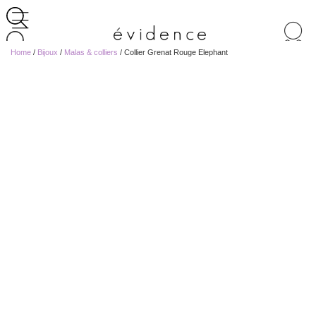
Recherche
de
Home
/
Bijoux
/
Malas & colliers
/ Collier Grenat Rouge Elephant
produits