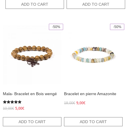
22,00€.
11,00€.
was:
is:
ADD TO CART
ADD TO CART
15,00€.
7,50€.
-50%
-50%
Mala- Bracelet en Bois wengé
Bracelet en pierre Amazonite
Original
Current
18,00
€
9,00
€
Rated
price
price
Original
Current
10,00
€
5,00
€
5.00
was:
is:
price
price
out of 5
18,00€.
9,00€.
was:
is:
ADD TO CART
ADD TO CART
10,00€.
5,00€.