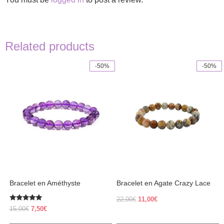
Related products
-50%
-50%
Bracelet en Améthyste
Bracelet en Agate Crazy Lace
Original
Current
22,00
€
11,00
€
Rated
price
price
Original
Current
15,00
€
7,50
€
5.00
was:
is:
price
price
out of 5