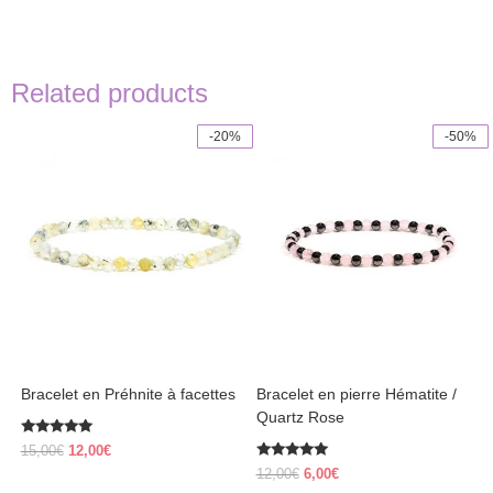
Related products
-20%
-50%
Bracelet en Préhnite à facettes
Bracelet en pierre Hématite /
Quartz Rose
Rated
Original
Current
15,00
€
12,00
€
5.00
price
price
Rated
out of 5
Original
Current
12,00
€
6,00
€
5.00
was:
is: