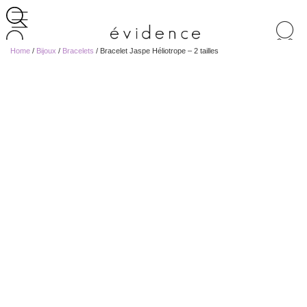
Recherche
de
Home
/
Bijoux
/
Bracelets
/ Bracelet Jaspe Héliotrope – 2 tailles
produits