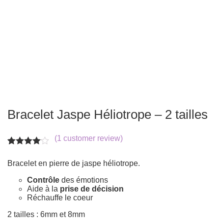
Bracelet Jaspe Héliotrope – 2 tailles
(
1
customer review)
Rated
1
4.00
out
Bracelet en pierre de jaspe héliotrope.
of 5
based
Contrôle
des émotions
on
Aide à la
prise de décision
customer
Réchauffe le coeur
rating
2 tailles : 6mm et 8mm