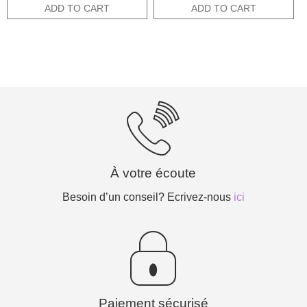
was:
is:
was:
is:
ADD TO CART
ADD TO CART
25,00€.
12,50€.
15,00€.
7,50€.
À votre écoute
Besoin d’un conseil? Ecrivez-nous
ici
Paiement sécurisé