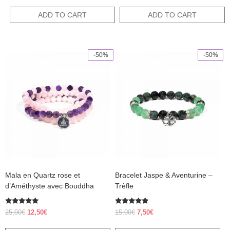
price
price
out of 5
15,00€.
12,00€.
was:
is:
ADD TO CART
ADD TO CART
12,00€.
6,00€.
-50%
-50%
Mala en Quartz rose et
Bracelet Jaspe & Aventurine –
d’Améthyste avec Bouddha
Trèfle
Rated
Rated
Original
Current
Original
Current
25,00
€
12,50
€
15,00
€
7,50
€
5.00
5.00
price
price
price
price
out of 5
out of 5