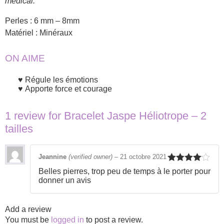
médical.
Perles : 6 mm – 8mm
Matériel : Minéraux
ON AIME
Régule les émotions
Apporte force et courage
1 review for
Bracelet Jaspe Héliotrope – 2
tailles
Jeannine
(verified owner)
–
21 octobre 2021
Rated
4
Belles pierres, trop peu de temps à le porter pour
out of 5
donner un avis
Add a review
You must be
logged in
to post a review.