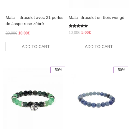
Mala – Bracelet avec 21 perles
Mala- Bracelet en Bois wengé
de Jaspe rose zébré
Rated
Original
Current
10,00
€
5,00
€
Original
Current
20,00
€
10,00
€
5.00
price
price
out of 5
price
price
was:
is:
was:
is:
ADD TO CART
ADD TO CART
10,00€.
5,00€.
20,00€.
10,00€.
-50%
-50%
This
product
has
multiple
variants.
The
options
may
be
chosen
on
the