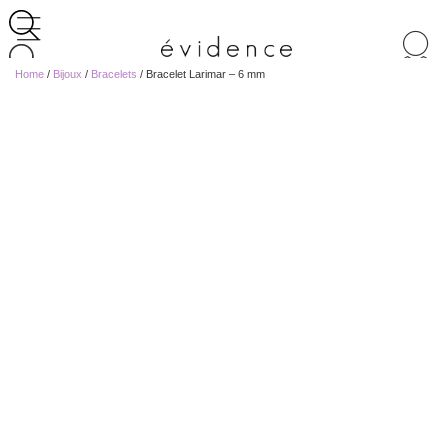
Recherche
de
Home
/
Bijoux
/
Bracelets
/ Bracelet Larimar – 6 mm
produits