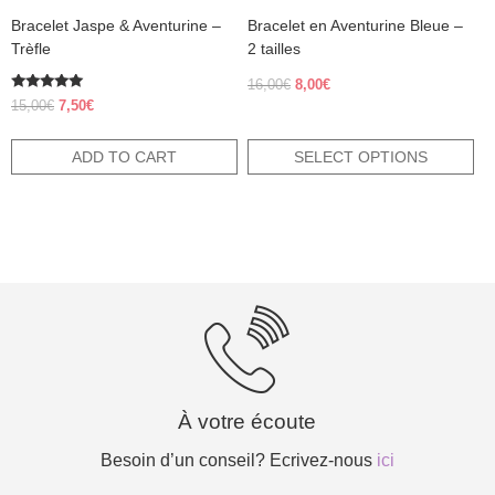
product
Bracelet Jaspe & Aventurine –
Bracelet en Aventurine Bleue –
page
Trèfle
2 tailles
Original
Current
16,00
€
8,00
€
Rated
price
price
Original
Current
15,00
€
7,50
€
5.00
was:
is:
price
price
out of 5
16,00€.
8,00€.
was:
is:
ADD TO CART
SELECT OPTIONS
15,00€.
7,50€.
À votre écoute
Besoin d’un conseil? Ecrivez-nous
ici