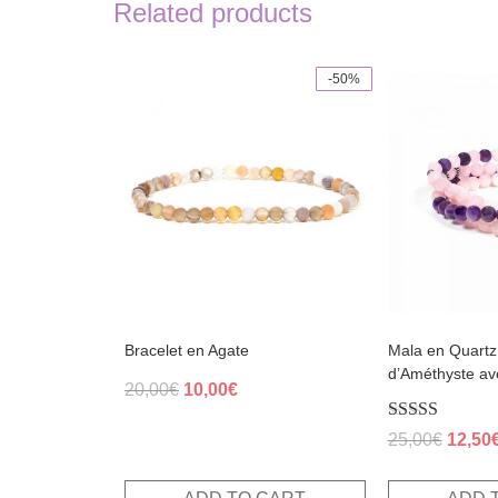
Related products
-50%
Bracelet en Agate
Mala en Quartz
d’Améthyste a
Original
Current
20,00
€
10,00
€
price
price
Rated
Origin
25,00
€
12,50
was:
is:
5.00
price
out of 5
20,00€.
10,00€.
was: