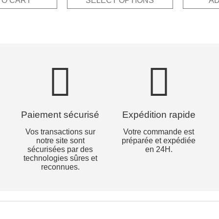
TO CART
SELECT OPTIONS
AD
.
12,50€.
Paiement sécurisé
Expédition rapide
Vos transactions sur
Votre commande est
notre site sont
préparée et expédiée
sécurisées par des
en 24H.
technologies sûres et
reconnues.