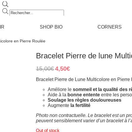
Recherche
de
produits
IR
SHOP BIO
CORNERS
ticolore en Pierre Roulée
Bracelet Pierre de lune Mult
Original
Current
15,00
€
4,50
€
price
price
was:
is:
Bracelet Pierre de Lune Multicolore en Pierre
15,00€.
4,50€.
Améliore le
sommeil et la qualité des 
Aide à la
bonne entente
entre les pers
Soulage les règles douloureuses
Augmente
la fertilité
Photo non contractuelle. Le bracelet est un pro
peuvent sensiblement varier d’un bracelet à l
Out of stock