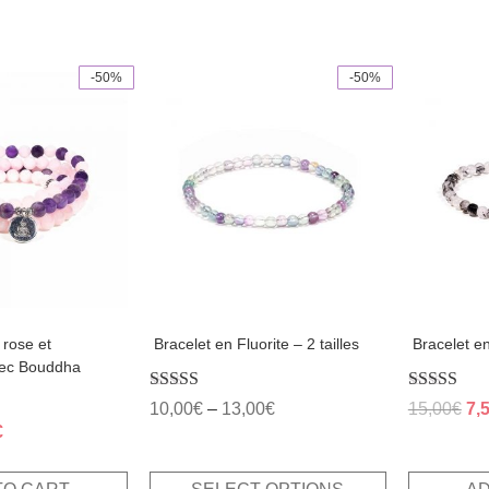
-50%
-50%
This
product
has
multiple
variants.
The
options
may
be
chosen
on
the
product
page
 rose et
​ Bracelet en Fluorite – 2 tailles
​ Bracelet 
vec Bouddha
Rated
Rated
Ori
10,00
€
–
13,00
€
15,00
€
7,
4.50
5.00
al
Current
€
pri
out of 5
out of 5
price
wa
is:
15