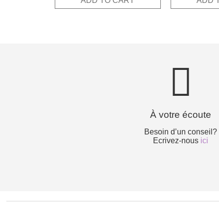
ADD TO CART
ADD 
25,00€
À votre écoute
Besoin d’un conseil?
Ecrivez-nous
ici