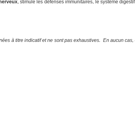
 nerveux
, stimule les défenses immunitaires, le système digestif 
ées à titre indicatif et ne sont pas exhaustives.
En aucun cas, 