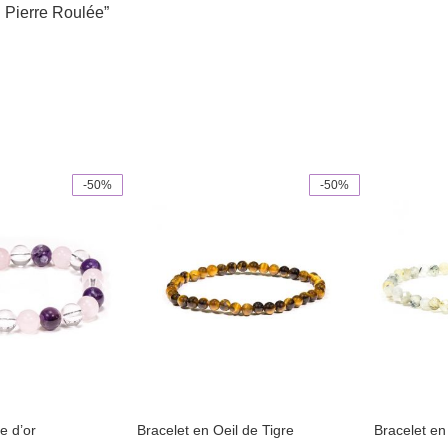
en Pierre Roulée”
-50%
-50%
This
product
has
multiple
variants.
The
options
may
be
chosen
on
the
product
page
e d’or
Bracelet en Oeil de Tigre
Bracelet en