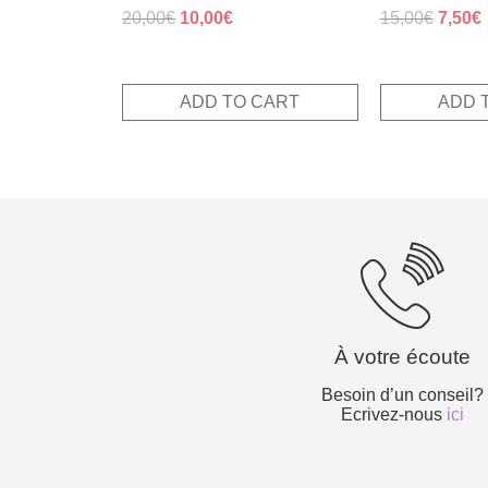
Original
Current
Origin
20,00
€
10,00
€
15,00
€
7,50
€
price
price
price
p
was:
is:
was:
i
20,00€.
10,00€.
15,00€
7
ADD TO CART
ADD 
À votre écoute
Besoin d’un conseil?
Ecrivez-nous
ici