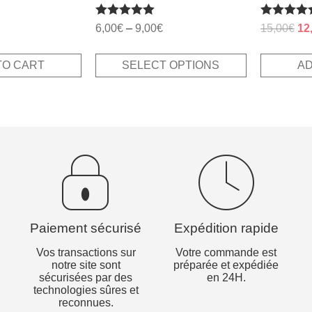
al
Current
Rated
Rated
rice
Ori
6,00
€
–
9,00
€
15,00
€
12
5.00
5.00
s:
pri
out of 5
out of 5
.
,50€.
wa
TO CART
SELECT OPTIONS
AD
15
Paiement sécurisé
Expédition rapide
Vos transactions sur
Votre commande est
notre site sont
préparée et expédiée
sécurisées par des
en 24H.
technologies sûres et
reconnues.