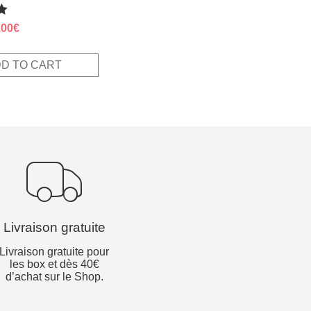
ginal
Current
,00
€
ce
price
s:
is:
D TO CART
,00€.
12,00€.
Livraison gratuite
Livraison gratuite pour
les box et dès 40€
d’achat sur le Shop.