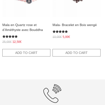
Mala en Quartz rose et
Mala- Bracelet en Bois wengé
d’Améthyste avec Bouddha
Rated
Original
Current
10,00
€
5,00
€
5.00
Rated
price
price
out of 5
Original
Current
25,00
€
12,50
€
5.00
was:
is:
price
price
out of 5
10,00€.
5,00€.
was:
is:
ADD TO CART
ADD TO CART
25,00€.
12,50€.