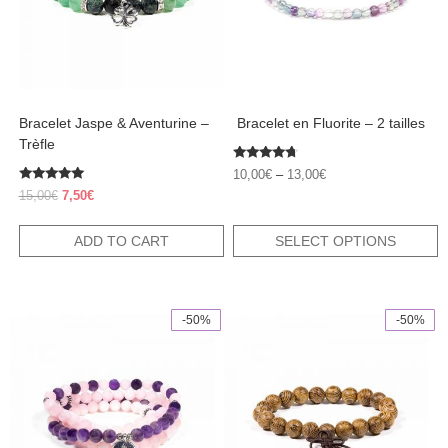
may
be
chosen
on
the
product
Bracelet Jaspe & Aventurine –
​ Bracelet en Fluorite – 2 tailles
page
Trèfle
Rated
10,00
€
–
13,00
€
4.50
Rated
out of 5
Original
Current
15,00
€
7,50
€
5.00
price
price
out of 5
was:
is:
ADD TO CART
SELECT OPTIONS
15,00€.
7,50€.
-50%
-50%