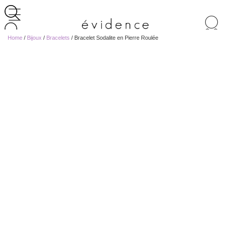
Recherche
de
Home
/
Bijoux
/
Bracelets
/ Bracelet Sodalite en Pierre Roulée
produits