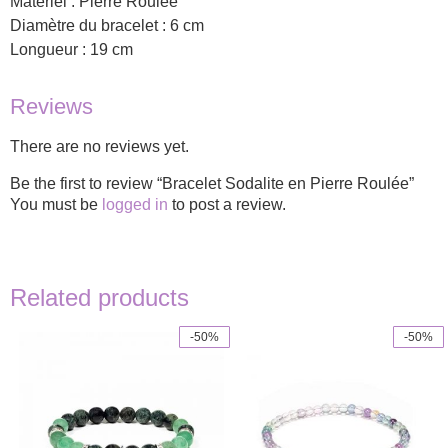
Matériel : Pierre Roulée
Diamètre du bracelet : 6 cm
Longueur : 19 cm
Reviews
There are no reviews yet.
Be the first to review “Bracelet Sodalite en Pierre Roulée”
You must be
logged in
to post a review.
Related products
-50%
-50%
This
product
has
multiple
variants.
The
options