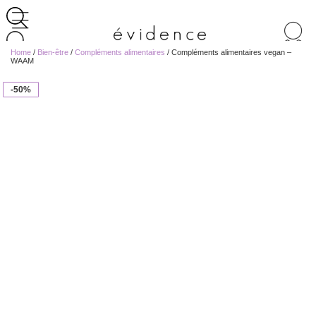
Recherche
de
Home
/
Bien-être
/
Compléments alimentaires
/ Compléments alimentaires vegan –
produits
WAAM
-50%