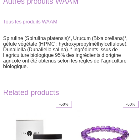
Autres produits WAAM
Tous les produits WAAM
Spiruline (Spirulina platensis)*, Urucum (Bixa orellana)*,
gélule végétale (HPMC : hydroxypropylméthylcellulose),
Dunaliella (Dunaliella salina). * Ingrédients issus de
l’agriculture biologique 95% des ingrédients d’origine
agricole ont été obtenus selon les règles de l’agriculture
biologique.
Related products
-50%
-50%
This
product
has
multiple
variants.
The
options