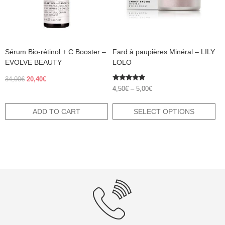
be
chosen
on
the
product
Sérum Bio-rétinol + C Booster –
Fard à paupières Minéral – LILY
page
EVOLVE BEAUTY
LOLO
Original
Current
34,00
€
20,40
€
Rated
price
price
4,50
€
–
5,00
€
5.00
was:
is:
out of 5
34,00€.
20,40€.
ADD TO CART
SELECT OPTIONS