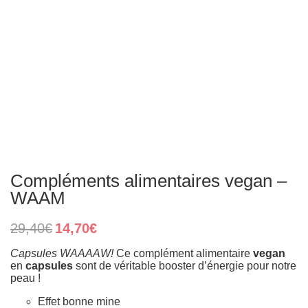
Compléments alimentaires vegan –
WAAM
Original
Current
29,40
€
14,70
€
price
price
was:
is:
Capsules WAAAAW!
Ce complément alimentaire
vegan
29,40€.
14,70€.
en
capsules
sont de véritable booster d’énergie pour notre
peau !
Effet bonne mine