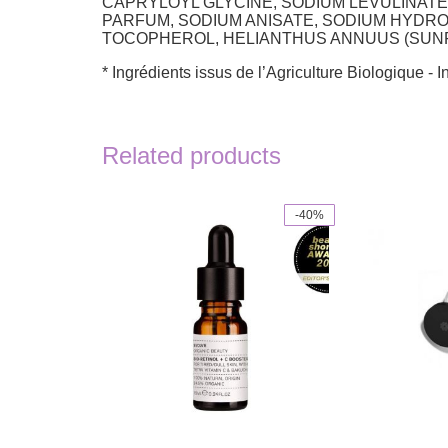
CAPRYLOYL GLYCINE, SODIUM LEVULINAT
PARFUM, SODIUM ANISATE, SODIUM HYDROX
TOCOPHEROL, HELIANTHUS ANNUUS (SUNF
* Ingrédients issus de l’Agriculture Biologique -
Related products
-40%
This
product
has
multiple
variants.
The
options
may
be
chosen
on
the
product