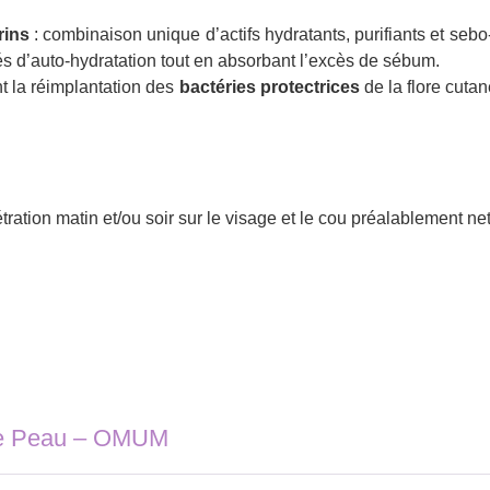
arins
: combinaison unique d’actifs hydratants, purifiants et seb
és d’auto-hydratation tout en absorbant l’excès de sébum.
nt la réimplantation des
bactéries protectrices
de la flore cutan
ation matin et/ou soir sur le visage et le cou préalablement ne
ie Peau – OMUM