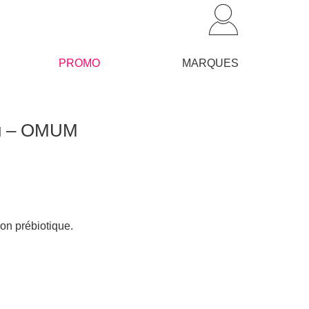
PROMO
MARQUES
au – OMUM
on prébiotique.