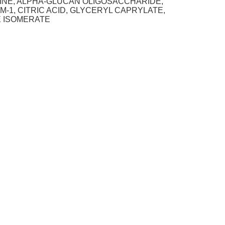
INE, ALPHA-GLUCAN OLIGOSACCHARIDE,
-1, CITRIC ACID, GLYCERYL CAPRYLATE,
E ISOMERATE