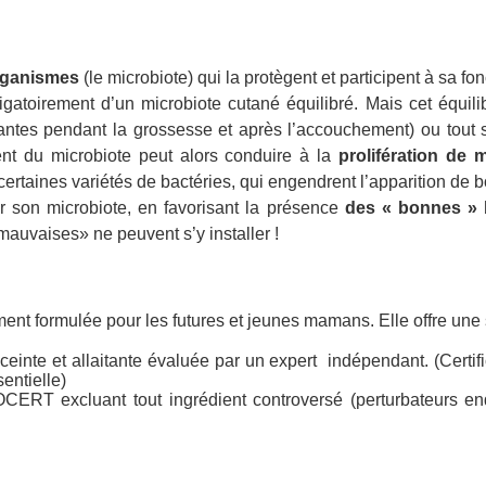
organismes
(le microbiote) qui la protègent et participent à sa fon
gatoirement d’un microbiote cutané équilibré. Mais cet équili
tantes pendant la grossesse et après l’accouchement) ou tout si
nt du microbiote peut alors conduire à la
prolifération de 
certaines variétés de bactéries, qui engendrent l’apparition de 
er son microbiote, en favorisant la présence
des « bonnes » 
mauvaises» ne peuvent s’y installer !
ent formulée pour les futures et jeunes mamans. Elle offre un
einte et allaitante évaluée par un expert indépendant. (Certif
entielle)
OCERT excluant tout ingrédient controversé (perturbateurs en