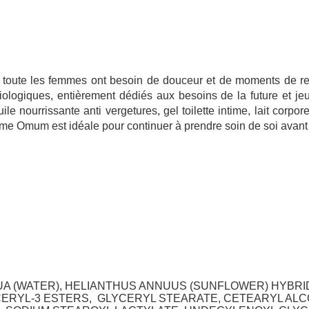
 toute les femmes ont besoin de douceur et de moments de rela
logiques, entièrement dédiés aux besoins de la future et je
e nourrissante anti vergetures, gel toilette intime, lait corpo
mme Omum est idéale pour continuer à prendre soin de soi avant
UA (WATER), HELIANTHUS ANNUUS (SUNFLOWER) HYBRID 
ERYL-3 ESTERS, GLYCERYL STEARATE, CETEARYL ALCO