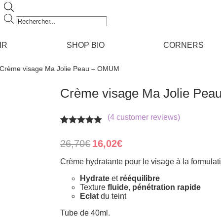
Recherche
de
produits
IR
SHOP BIO
CORNERS
 Crème visage Ma Jolie Peau – OMUM
Crème visage Ma Jolie Pe
(
4
customer reviews)
Rated
4
5.00
out of 5
Original
Current
26,70
€
16,02
€
based on
price
price
customer
was:
is:
Crème hydratante pour le visage à la formulati
ratings
26,70€.
16,02€.
Hydrate
et
rééquilibre
Texture
fluide
,
pénétration rapide
Eclat
du teint
Tube de 40ml.