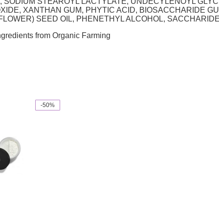
E, SODIUM STEAROYL LACTYLATE, UNDECYLENOYL GLYC
IDE, XANTHAN GUM, PHYTIC ACID, BIOSACCHARIDE GUM
LOWER) SEED OIL, PHENETHYL ALCOHOL, SACCHARID
 Ingredients from Organic Farming
-50%