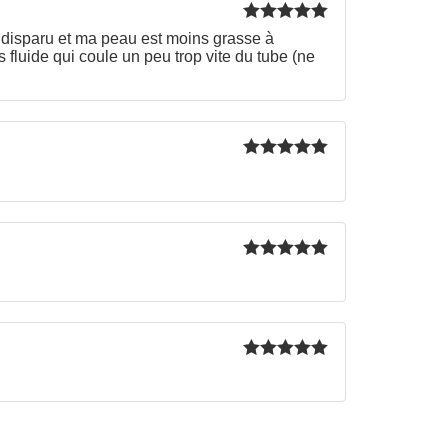
Rated
5
out
 disparu et ma peau est moins grasse à
of 5
s fluide qui coule un peu trop vite du tube (ne
Rated
5
out
of 5
Rated
5
out
of 5
Rated
5
out
of 5