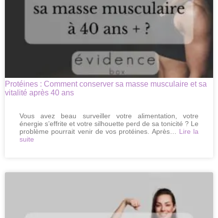
Protéines : Comment conserver sa masse musculaire et sa
vitalité après 40 ans
Vous avez beau surveiller votre alimentation, votre
énergie s’effrite et votre silhouette perd de sa tonicité ? Le
problème pourrait venir de vos protéines. Après…
Lire la
:
suite
Protéines
:
Comment
conserver
sa
masse
musculaire
et
sa
vitalité