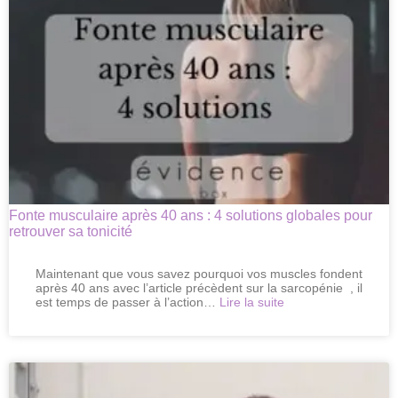
muscles
après
40
ans
Fonte musculaire après 40 ans : 4 solutions globales pour
retrouver sa tonicité
Maintenant que vous savez pourquoi vos muscles fondent
après 40 ans avec l’article précèdent sur la sarcopénie , il
:
est temps de passer à l’action…
Lire la suite
Fonte
musculaire
après
40
ans
: