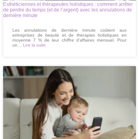
Esthéticiennes et thérapeutes holistiques : comment arrêter
de perdre du temps (et de l’argent) avec les annulations de
dernière minute
Les annulations de dernière minute coûtent aux
entreprises de beauté et de thérapies holistiques en
moyenne 7 % de leur chiffre d’affaires mensuel. Pour
:
un…
Lire la suite
Esthéticiennes
et
thérapeutes
holistiques
:
comment
arrêter
de
perdre
du
temps
(et
de
l’argent)
avec
les
annulations
de
dernière