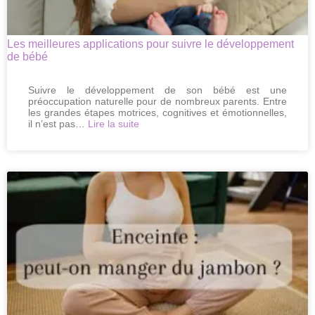
minute
Les meilleures applications pour suivre le développement
de bébé
Suivre le développement de son bébé est une
préoccupation naturelle pour de nombreux parents. Entre
les grandes étapes motrices, cognitives et émotionnelles,
:
il n’est pas…
Lire la suite
Les
meilleures
applications
pour
suivre
le
développement
de
bébé