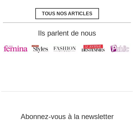
la
fonte
musculaire
TOUS NOS ARTICLES
après
40
ans
Ils parlent de nous
Abonnez-vous à la newsletter