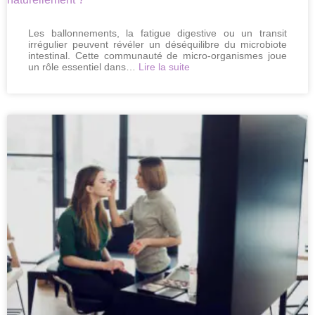
Les ballonnements, la fatigue digestive ou un transit
irrégulier peuvent révéler un déséquilibre du microbiote
intestinal. Cette communauté de micro-organismes joue
:
un rôle essentiel dans…
Lire la suite
Microbiote
intestinal
:
comment
en
prendre
soin
naturellement
?