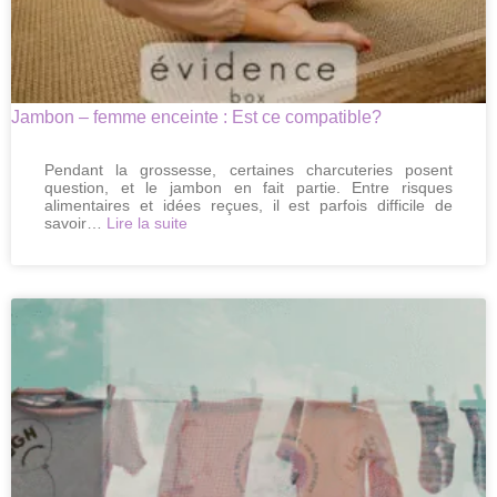
Jambon – femme enceinte : Est ce compatible?
Pendant la grossesse, certaines charcuteries posent
question, et le jambon en fait partie. Entre risques
alimentaires et idées reçues, il est parfois difficile de
:
savoir…
Lire la suite
Jambon
–
femme
enceinte
:
Est
ce
compatible?