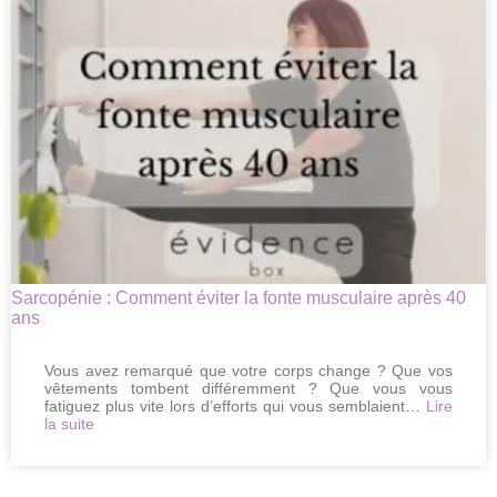
4
solutions
globales
pour
retrouver
sa
tonicité
Sarcopénie : Comment éviter la fonte musculaire après 40
ans
Vous avez remarqué que votre corps change ? Que vos
vêtements tombent différemment ? Que vous vous
fatiguez plus vite lors d’efforts qui vous semblaient…
Lire
:
la suite
Sarcopénie
:
Comment
éviter