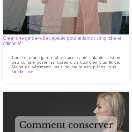
Créer une garde-robe capsule pour enfants : simplicité et
efficacité
Construire une garde-robe capsule pour enfants, c’est un
peu comme poser les bases d’un quotidien plus fluide.
Moins de vêtements mais de meilleures pièces, plus…
:
Lire la suite
Créer
une
garde-
robe
capsule
pour
enfants
:
simplicité
et
efficacité