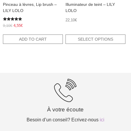
Pinceau à lèvres, Lip brush –
Illuminateur de teint – LILY
page
LILY LOLO
LOLO
22,10
€
Rated
Original
Current
9,10
€
4,55
€
5.00
price
price
out of 5
was:
is:
ADD TO CART
SELECT OPTIONS
9,10€.
4,55€.
À votre écoute
Besoin d’un conseil? Ecrivez-nous
ici