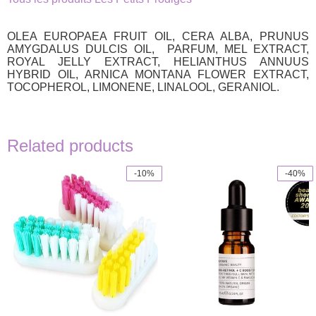
OLEA EUROPAEA FRUIT OIL, CERA ALBA, PRUNUS
AMYGDALUS DULCIS OIL, PARFUM, MEL EXTRACT,
ROYAL JELLY EXTRACT, HELIANTHUS ANNUUS
HYBRID OIL, ARNICA MONTANA FLOWER EXTRACT,
TOCOPHEROL, LIMONENE, LINALOOL, GERANIOL.
Related products
-10%
-40%
This
product
has
multiple
variants.
The
options
may
be
chosen
on
the