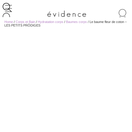
Recherche
de
Home
/
Corps et Bain
/
Hydratation corps
/
Baumes corps
/ Le baume fleur de coton –
produits
LES PETITS PRÖDIGES