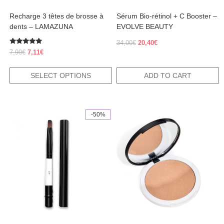
product
Recharge 3 têtes de brosse à
Sérum Bio-rétinol + C Booster –
page
dents – LAMAZUNA
EVOLVE BEAUTY
Original
Current
34,00
€
20,40
€
Rated
price
price
Original
Current
7,90
€
7,11
€
5.00
was:
is:
price
price
out of 5
34,00€.
20,40€.
was:
is:
SELECT OPTIONS
ADD TO CART
7,90€.
7,11€.
-50%
This
product
has
multiple
variants.
The
options
may
be
chosen
on
the
product