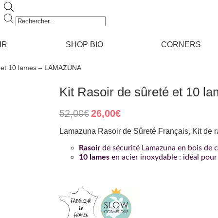
Recherche
de
produits
IR
SHOP BIO
CORNERS
té et 10 lames – LAMAZUNA
Kit Rasoir de sûreté et 10
Original
Current
52,00
€
26,00
€
price
price
was:
is:
Lamazuna Rasoir de Sûreté Français, Kit de 
52,00€.
26,00€.
Rasoir
de sécurité Lamazuna en bois de 
10 lames
en acier inoxydable : idéal pour