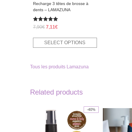
page
Recharge 3 têtes de brosse à
dents – LAMAZUNA
Rated
Original
Current
7,90
€
7,11
€
5.00
price
price
out of 5
was:
is:
SELECT OPTIONS
7,90€.
7,11€.
Tous les produits Lamazuna
Related products
-40%
This
product
has
multiple
variants.