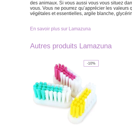
des animaux. Si vous aussi vous vous situez dans 
vous. Vous ne pourrez qu’apprécier les valeurs qu’
végétales et essentielles, argile blanche, glycér
En savoir plus sur Lamazuna
Autres produits Lamazuna
-10%
This
product
has
multiple
variants.
The
options
may
be
chosen
on
the
product