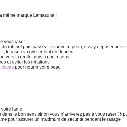
la même marque Lamazuna !
de vous raser
u du robinet puis passez-le sur votre peau, il va y déposer un
, le rasoir va glisser tout en douceur
e vers la droite, puis à contresens
s et éviter les irritations
e cacao
pour nourrir votre peau
r votre lame
ne dans le bon sens sinon vous n’arriverez pas à vous raser 🙂 pu
a lame pour assurer un maximum de sécurité pendant le rasage