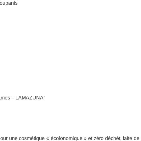
coupants
10 lames – LAMAZUNA”
our une cosmétique « écolonomique » et zéro déchêt, faîte de b