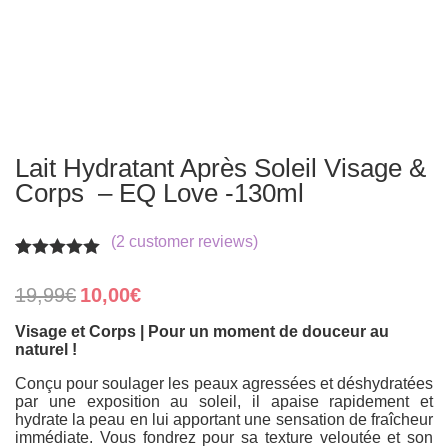
Lait Hydratant Après Soleil Visage &
Corps – EQ Love -130ml
(
2
customer reviews)
Rated
2
5.00
out of 5
Original
Current
19,99
€
10,00
€
based on
price
price
customer
was:
is:
Visage et Corps | Pour un moment de douceur au
ratings
19,99€.
10,00€.
naturel !
Conçu pour soulager les peaux agressées et déshydratées
par une exposition au soleil, il apaise rapidement et
hydrate la peau en lui apportant une sensation de fraîcheur
immédiate. Vous fondrez pour sa texture veloutée et son