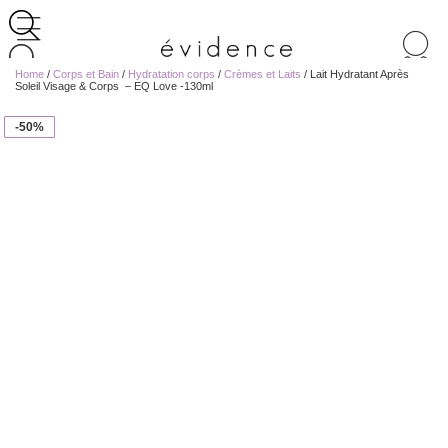
Recherche
de
Home
/
Corps et Bain
/
Hydratation corps
/
Crèmes et Laits
/ Lait Hydratant Après
produits
Soleil Visage & Corps – EQ Love -130ml
-50%