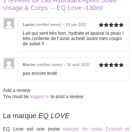
2 reviews for
Lait Hydratant Après Soleil
Visage & Corps – EQ Love -130ml
Laurie
(verified owner)
–
14 juin 2022
Rated
5
out
Lait qui sent très bon, hydrate et apaise la peau !
of 5
très contente de l’avoir acheté avant mes coups
de soleil !!
Marion
(verified owner)
–
16 août 2020
Rated
5
out
pas encore testé
of 5
Add a review
You must be
logged in
to post a review.
La marque
EQ LOVE
EQ Love est une jeune
marque de soins Ecocert et