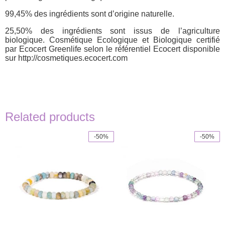
99,45% des ingrédients sont d’origine naturelle.
25,50% des ingrédients sont issus de l’agriculture
biologique. Cosmétique Ecologique et Biologique certifié
par Ecocert Greenlife selon le référentiel Ecocert disponible
sur http://cosmetiques.ecocert.com
Related products
-50%
-50%
This
product
has
multiple
variants.
The
options
may
be
chosen