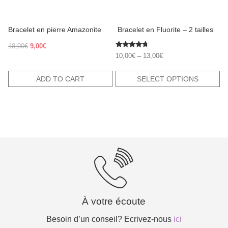
on
the
product
Bracelet en pierre Amazonite
​ Bracelet en Fluorite – 2 tailles
page
Original
Current
18,00
€
9,00
€
Rated
price
price
10,00
€
–
13,00
€
4.50
was:
is:
out of 5
18,00€.
9,00€.
ADD TO CART
SELECT OPTIONS
À votre écoute
Besoin d’un conseil? Ecrivez-nous
ici