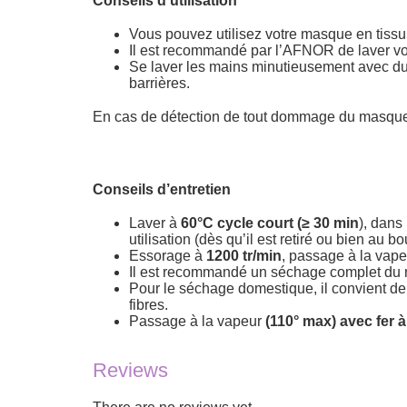
Conseils d’utilisation
Vous pouvez utilisez votre masque en tiss
Il est recommandé par l’AFNOR de laver vo
Se laver les mains minutieusement avec d
barrières.
En cas de détection de tout dommage du masque ba
Conseils d’entretien
Laver à
60°C cycle court (≥ 30 min
), dans 
utilisation (dès qu’il est retiré ou bien au 
Essorage à
1200 tr/min
, passage à la vape
Il est recommandé un séchage complet du ma
Pour le séchage domestique, il convient de l
fibres.
Passage à la vapeur
(110° max) avec fer 
Reviews