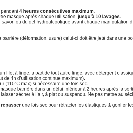
u pendant
4 heures consécutives maximum.
tre masque après chaque utilisation,
jusqu’à 10 lavages
.
u savon ou du gel hydroalcoolique avant chaque manipulation
rrière (déformation, usure) celui-ci doit être jeté dans une po
un filet à linge, à part de tout autre linge, avec détergent classi
bout de 4h d’utilisation continue maximum).
ur (110°C max) si nécessaire une fois sec.
sque barrière dans un délai inférieur à 2 heures après la sort
aisser sécher à l’air, à plat ou suspendu. Ne pas mettre au sèch
à repasser
une fois sec pour rétracter les élastiques & gonfler les