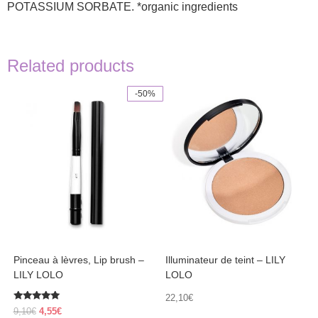
POTASSIUM SORBATE. *organic ingredients
Related products
-50%
This
product
has
multiple
variants.
The
options
may
be
chosen
on
the
product
Pinceau à lèvres, Lip brush –
Illuminateur de teint – LILY
page
LILY LOLO
LOLO
22,10
€
Rated
Original
Current
9,10
€
4,55
€
5.00