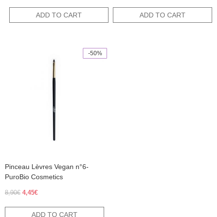
was:
is:
price
price
out of 5
15,80€.
7,90€.
was:
is:
ADD TO CART
ADD TO CART
9,60€.
4,80€.
-50%
Pinceau Lèvres Vegan n°6-
PuroBio Cosmetics
Original
Current
8,90
€
4,45
€
price
price
was:
is:
ADD TO CART