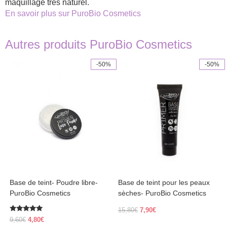
maquillage très naturel.
En savoir plus sur PuroBio Cosmetics
Autres produits PuroBio Cosmetics
-50%
-50%
Base de teint- Poudre libre-
Base de teint pour les peaux
PuroBio Cosmetics
sèches- PuroBio Cosmetics
Original
Current
15,80
€
7,90
€
Rated
price
price
Original
Current
9,60
€
4,80
€
5.00