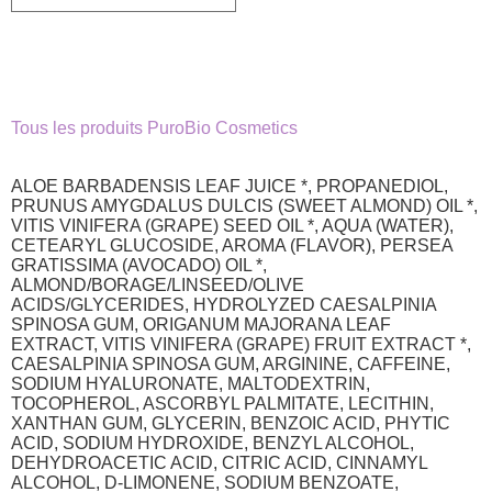
8,90€.
4,45€.
Tous les produits PuroBio Cosmetics
ALOE BARBADENSIS LEAF JUICE *, PROPANEDIOL,
PRUNUS AMYGDALUS DULCIS (SWEET ALMOND) OIL *,
VITIS VINIFERA (GRAPE) SEED OIL *, AQUA (WATER),
CETEARYL GLUCOSIDE, AROMA (FLAVOR), PERSEA
GRATISSIMA (AVOCADO) OIL *,
ALMOND/BORAGE/LINSEED/OLIVE
ACIDS/GLYCERIDES, HYDROLYZED CAESALPINIA
SPINOSA GUM, ORIGANUM MAJORANA LEAF
EXTRACT, VITIS VINIFERA (GRAPE) FRUIT EXTRACT *,
CAESALPINIA SPINOSA GUM, ARGININE, CAFFEINE,
SODIUM HYALURONATE, MALTODEXTRIN,
TOCOPHEROL, ASCORBYL PALMITATE, LECITHIN,
XANTHAN GUM, GLYCERIN, BENZOIC ACID, PHYTIC
ACID, SODIUM HYDROXIDE, BENZYL ALCOHOL,
DEHYDROACETIC ACID, CITRIC ACID, CINNAMYL
ALCOHOL, D-LIMONENE, SODIUM BENZOATE,