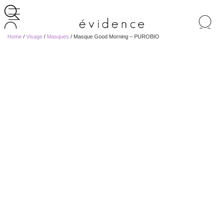
Recherche
de
Home
/
Visage
/
Masques
/ Masque Good Morning – PUROBIO
produits