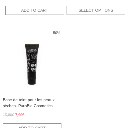
price
price
out of 5
was:
is:
ADD TO CART
SELECT OPTIONS
9,10€.
4,55€.
-50%
Base de teint pour les peaux
sèches- PuroBio Cosmetics
Original
Current
15,80
€
7,90
€
price
price
was:
is: