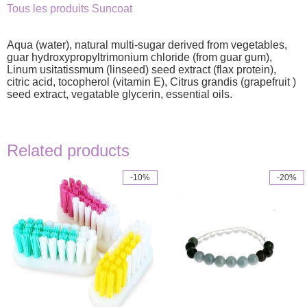
Tous les produits Suncoat
Aqua (water), natural multi-sugar derived from vegetables,
guar hydroxypropyltrimonium chloride (from guar gum),
Linum usitatissmum (linseed) seed extract (flax protein),
citric acid, tocopherol (vitamin E), Citrus grandis (grapefruit )
seed extract, vegatable glycerin, essential oils.
Related products
-10%
-20%
This
product
has
multiple
variants.
The
options
may
be
chosen
on