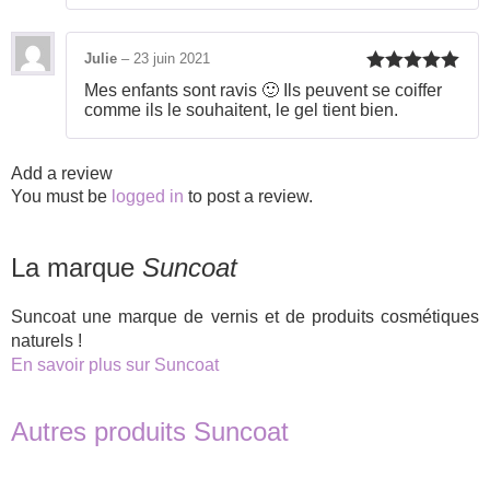
Julie
–
23 juin 2021
Rated
5
out
Mes enfants sont ravis 🙂 Ils peuvent se coiffer
of 5
comme ils le souhaitent, le gel tient bien.
Add a review
You must be
logged in
to post a review.
La marque
Suncoat
Suncoat une marque de vernis et de produits cosmétiques
naturels !
En savoir plus sur Suncoat
Autres produits Suncoat