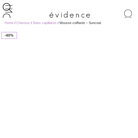
Recherche
de
Home
/
Cheveux
/
Soins capillaires
/ Mousse coiffante – Suncoat
produits
-40%