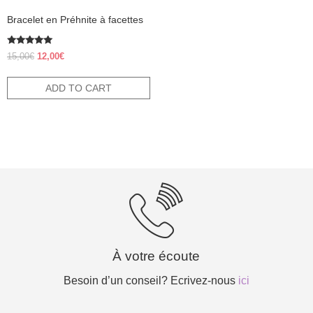
Bracelet en Préhnite à facettes
Rated
Original
Current
15,00
€
12,00
€
5.00
price
price
out of 5
was:
is:
ADD TO CART
15,00€.
12,00€.
À votre écoute
Besoin d’un conseil? Ecrivez-nous
ici