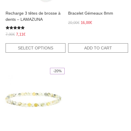
the
product
Recharge 3 têtes de brosse à
Bracelet Gémeaux 8mm
page
dents – LAMAZUNA
Original
Current
20,00
€
16,00
€
price
price
was:
is:
Rated
Original
Current
7,90
€
7,11
€
5.00
20,00€.
16,00€.
price
price
out of 5
was:
is:
SELECT OPTIONS
ADD TO CART
7,90€.
7,11€.
-20%