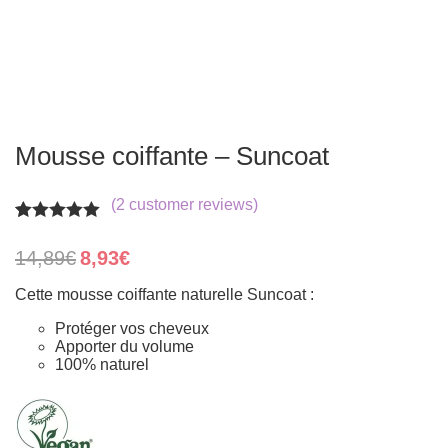
Mousse coiffante – Suncoat
(
2
customer reviews)
Rated
2
5.00
out of 5
Original
Current
14,89
€
8,93
€
based on
price
price
customer
was:
is:
Cette mousse coiffante naturelle Suncoat :
ratings
14,89€.
8,93€.
Protéger vos cheveux
Apporter du volume
100% naturel