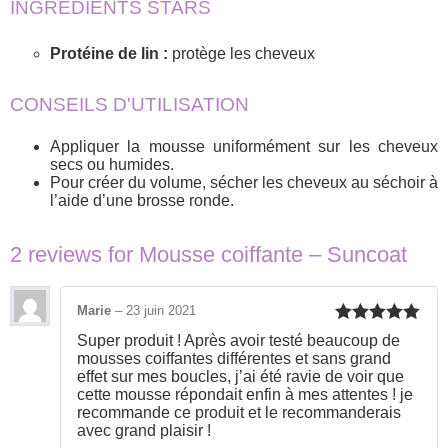
INGRÉDIENTS STARS
Protéine de lin :
protège les cheveux
CONSEILS D'UTILISATION
Appliquer la mousse uniformément sur les cheveux
secs ou humides.
Pour créer du volume, sécher les cheveux au séchoir à
l’aide d’une brosse ronde.
2 reviews for
Mousse coiffante – Suncoat
Marie
–
23 juin 2021
Rated
5
out
Super produit ! Après avoir testé beaucoup de
of 5
mousses coiffantes différentes et sans grand
effet sur mes boucles, j’ai été ravie de voir que
cette mousse répondait enfin à mes attentes ! je
recommande ce produit et le recommanderais
avec grand plaisir !