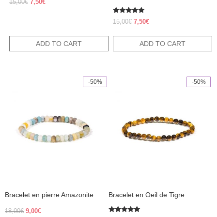
Original
Current
15,00
€
7,50
€
price
price
was:
is:
Rated
Original
Current
15,00
€
7,50
€
5.00
15,00€.
7,50€.
price
price
out of 5
was:
is:
ADD TO CART
ADD TO CART
15,00€.
7,50€.
-50%
-50%
This
product
has
multiple
variants.
The
options
may
be
chosen
on
the
product
Bracelet en pierre Amazonite
Bracelet en Oeil de Tigre
page
Original
Current
18,00
€
9,00
€