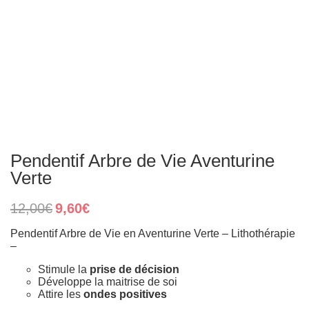
Pendentif Arbre de Vie Aventurine
Verte
Original
Current
12,00
€
9,60
€
price
price
was:
is:
Pendentif Arbre de Vie en Aventurine Verte – Lithothérapie
12,00€.
9,60€.
–
Stimule la
prise de décision
Développe la maitrise de soi
Attire les
ondes positives