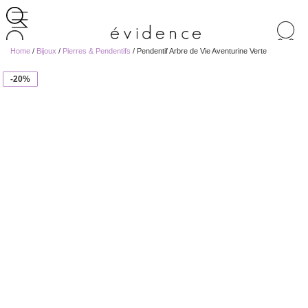
Recherche
de
Home
/
Bijoux
/
Pierres & Pendentifs
/ Pendentif Arbre de Vie Aventurine Verte
produits
-20%