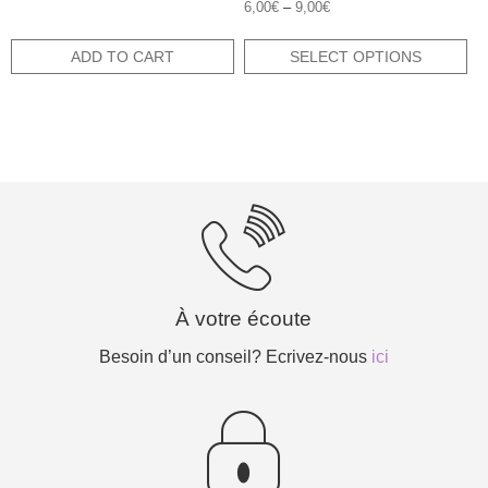
Rated
price
price
6,00
€
–
9,00
€
5.00
was:
is:
out of 5
18,00€.
9,00€.
ADD TO CART
SELECT OPTIONS
À votre écoute
Besoin d’un conseil? Ecrivez-nous
ici