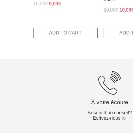
Original
Current
18,00
€
9,00
€
Origin
20,00
€
10,00
price
price
price
was:
is:
was:
18,00€.
9,00€.
20,00€
ADD TO CART
ADD 
À votre écoute
Besoin d’un conseil?
Ecrivez-nous
ici