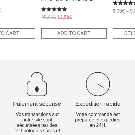
al
Current
€
Rated
6,00
€
–
9,
5.00
Rated
price
Original
Current
25,00
€
12,50
€
out of 5
5.00
is:
price
price
out of 5
.
10,00€.
was:
is:
TO CART
ADD TO CART
SEL
25,00€.
12,50€.
Paiement sécurisé
Expédition rapide
Vos transactions sur
Votre commande est
notre site sont
préparée et expédiée
sécurisées par des
en 24H.
technologies sûres et