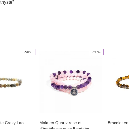
thyste”
-50%
-50%
This
product
has
multiple
variants.
The
options
may
be
chosen
on
the
product
page
ate Crazy Lace
Mala en Quartz rose et
Bracelet en
d’Améthyste avec Bouddha