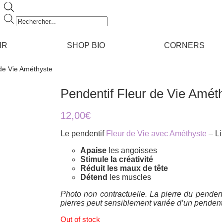
Recherche
de
produits
IR
SHOP BIO
CORNERS
 de Vie Améthyste
Pendentif Fleur de Vie Amét
12,00
€
Le pendentif
Fleur de Vie avec Améthyste
– Li
Apaise
les angoisses
Stimule la créativité
Réduit les maux de tête
Détend
les muscles
Photo non contractuelle. La pierre du pendenti
pierres peut sensiblement variée d’un pendenti
Out of stock