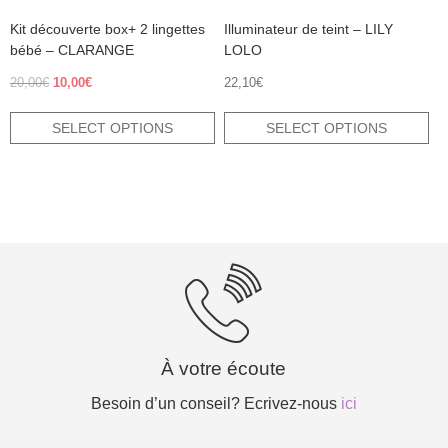
product
product
Kit découverte box+ 2 lingettes
Illuminateur de teint – LILY
page
page
bébé – CLARANGE
LOLO
Original
Current
20,00
€
10,00
€
22,10
€
price
price
was:
is:
SELECT OPTIONS
SELECT OPTIONS
20,00€.
10,00€.
À votre écoute
Besoin d’un conseil? Ecrivez-nous
ici