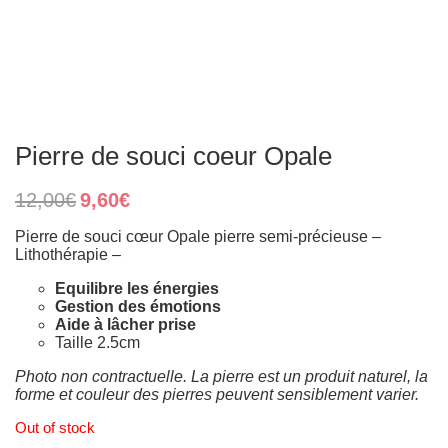
Pierre de souci coeur Opale
Original
Current
12,00
€
9,60
€
price
price
was:
is:
Pierre de souci cœur Opale pierre semi-précieuse
–
12,00€.
9,60€.
Lithothérapie –
Equilibre les énergies
Gestion des émotions
Aide à lâcher prise
Taille 2.5cm
Photo non contractuelle. La pierre est un produit naturel, la
forme et couleur des pierres peuvent sensiblement varier.
Out of stock