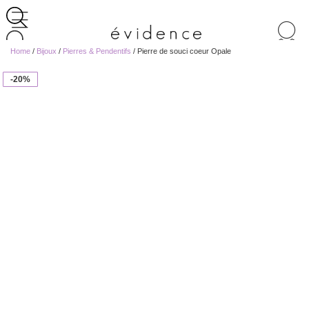
Recherche
de
Home
/
Bijoux
/
Pierres & Pendentifs
/ Pierre de souci coeur Opale
produits
-20%