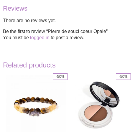
Reviews
There are no reviews yet.
Be the first to review “Pierre de souci coeur Opale”
You must be
logged in
to post a review.
Related products
-50%
-50%
This
product
has
multiple
variants.
The
options
may
be
chosen
on