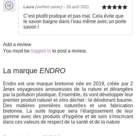
Laura
(verified owner)
–
29 avril 2021
Rated
5
out
C’est plutôt pratique et pas mal. Cela évite que
of 5
le savon baigne dans l’eau même avec un porte
savon !
Add a review
You must be
logged in
to post a review.
La marque
ENDRO
Endro est une marque bretonne née en 2019, créée par 2
âmes voyageuses amoureuses de la nature et dérangées
par la pollution plastique. Ensemble, ils vont développer leur
premier produit naturel et zéro déchet : le déodorant baume.
Des matières premières naturelles et une fabrication
bretonne. La suite logique sera l'élargissement de leur
gamme avec des produits d'hygiène et de soin s'inscrivant
dans ces valeurs de respect de la santé et de la nature