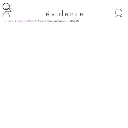
Recherche
de
Home
/
Corps et Bain
/ Porte savon aimanté – SAVONT
produits