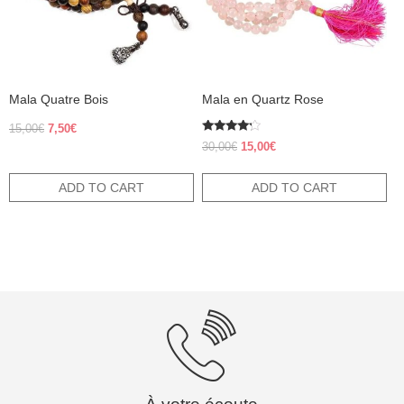
Mala Quatre Bois
Mala en Quartz Rose
Original
Current
15,00
€
7,50
€
Rated
price
price
Original
Current
30,00
€
15,00
€
4.00
was:
is:
price
price
out of 5
15,00€.
7,50€.
was:
is:
ADD TO CART
ADD TO CART
30,00€.
15,00€.