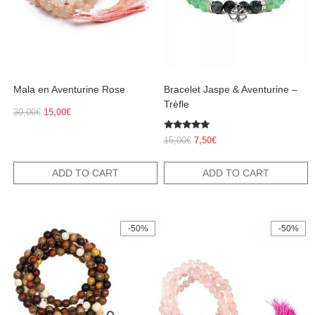
Mala en Aventurine Rose
Bracelet Jaspe & Aventurine –
Trèfle
Original
Current
30,00
€
15,00
€
price
price
was:
is:
Rated
Original
Current
15,00
€
7,50
€
5.00
30,00€.
15,00€.
price
price
out of 5
was:
is:
ADD TO CART
ADD TO CART
15,00€.
7,50€.
-50%
-50%