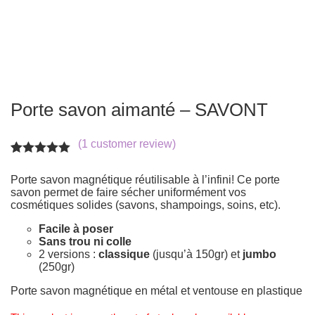
Porte savon aimanté – SAVONT
(
1
customer review)
Rated
1
5.00
out of 5
Porte savon magnétique réutilisable à l’infini! Ce porte
based on
savon permet de faire sécher uniformément vos
customer
cosmétiques solides (savons, shampoings, soins, etc).
rating
Facile à poser
Sans trou ni colle
2 versions :
classique
(jusqu’à 150gr) et
jumbo
(250gr)
Porte savon magnétique en métal et ventouse en plastique