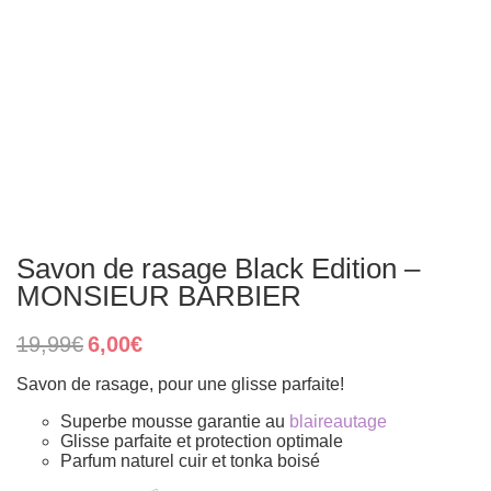
Savon de rasage Black Edition –
MONSIEUR BARBIER
Original
Current
19,99
€
6,00
€
price
price
was:
is:
Savon de rasage, pour une glisse parfaite!
19,99€.
6,00€.
Superbe mousse garantie au
blaireautage
Glisse parfaite et protection optimale
Parfum naturel cuir et tonka boisé