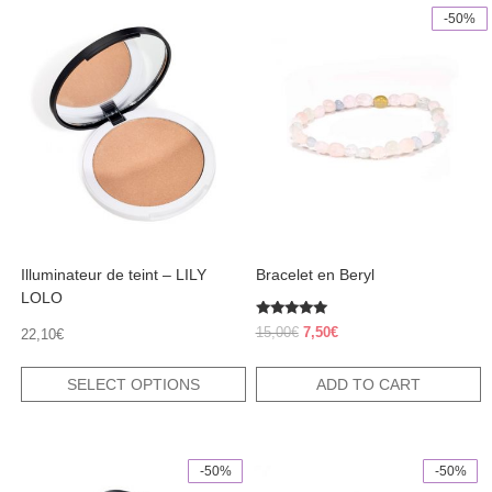
-50%
This
product
has
multiple
variants.
The
options
may
be
chosen
on
the
product
Illuminateur de teint – LILY
Bracelet en Beryl
page
LOLO
Rated
Original
Current
15,00
€
7,50
€
22,10
€
5.00
price
price
out of 5
was:
is:
SELECT OPTIONS
ADD TO CART
15,00€.
7,50€.
-50%
-50%
This