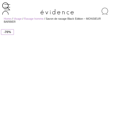
Recherche
de
Home
/
Visage
/
Rasage homme
/ Savon de rasage Black Edition – MONSIEUR
produits
BARBIER
-70%