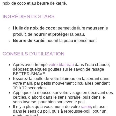
noix de coco et au beurre de karité.
INGRÉDIENTS STARS
Huile de noix de coco:
permet de faire
mousser
le
produit, de
nourrir
et
protéger
la peau.
Beurre de karité:
nourrit la peau intensément.
CONSEILS D'UTILISATION
Après avoir trempé
votre blaireau
dans l’eau chaude,
déposez quelques gouttes sur le savon de rasage
BETTER-SHAVE.
Essorez la touffe de votre blaireau en la serrant dans
votre main, par petits mouvement circulaires pendant
10 à 12 secondes.
Appliquez la mousse sur votre visage en décrivant des
cercles, d’abord dans le sens horaire, puis dans le
sens inverse, pour bien soulever le poil.
Il n’y a plus qu’à vous munir de votre
rasoir
, et raser,
dans le sens du poil, puis à rebrousse-poil, pour un
rendu au top !