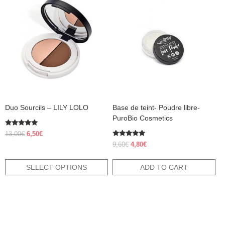
product
has
multiple
variants.
The
options
may
be
chosen
on
the
product
Duo Sourcils – LILY LOLO
Base de teint- Poudre libre-
page
PuroBio Cosmetics
Rated
Original
Current
13,00
€
6,50
€
5.00
price
price
Rated
out of 5
Original
Current
9,60
€
4,80
€
5.00
was:
is:
price
price
out of 5
13,00€.
6,50€.
was:
is:
SELECT OPTIONS
ADD TO CART
9,60€.
4,80€.