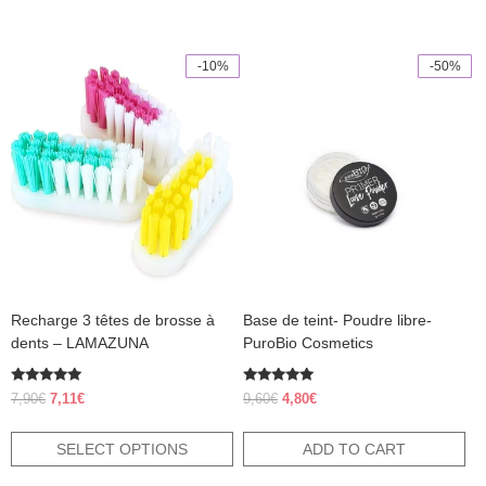
-10%
-50%
This
product
has
multiple
variants.
The
options
may
be
chosen
on
the
product
Recharge 3 têtes de brosse à
Base de teint- Poudre libre-
page
dents – LAMAZUNA
PuroBio Cosmetics
Rated
Rated
Original
Current
Original
Current
7,90
€
7,11
€
9,60
€
4,80
€
5.00
5.00
price
price
price
price
out of 5
out of 5
was:
is:
was:
is:
SELECT OPTIONS
ADD TO CART
7,90€.
7,11€.
9,60€.
4,80€.