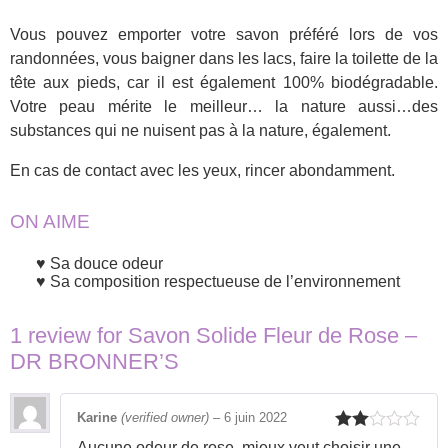
Vous pouvez emporter votre savon préféré lors de vos
randonnées, vous baigner dans les lacs, faire la toilette de la
tête aux pieds, car il est également 100% biodégradable.
Votre peau mérite le meilleur… la nature aussi…des
substances qui ne nuisent pas à la nature, également.
En cas de contact avec les yeux, rincer abondamment.
ON AIME
Sa douce odeur
Sa composition respectueuse de l’environnement
1 review for
Savon Solide Fleur de Rose –
DR BRONNER’S
Karine
(verified owner)
–
6 juin 2022
Rated
Aucune odeur de rose, mieux veut choisir une