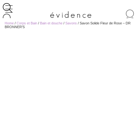
Recherche
de
Home
/
Corps et Bain
/
Bain et douche
/
Savons
/ Savon Solide Fleur de Rose – DR
produits
BRONNER’S