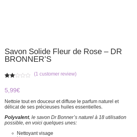
Savon Solide Fleur de Rose – DR
BRONNER’S
(
1
customer review)
Rated
1
2.00
5,99
€
out
of 5
Nettoie tout en douceur et diffuse le parfum naturel et
based
délicat de ses précieuses huiles essentielles.
on
customer
rating
Polyvalent
, le savon Dr Bonner’s naturel à 18 utilisation
possible, en voici quelques unes:
Nettoyant visage