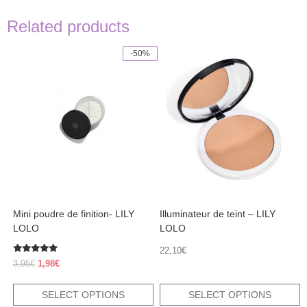
Related products
-50%
This
This
product
product
has
has
multiple
multiple
variants.
variants.
The
The
options
options
may
may
be
be
chosen
chosen
on
on
the
the
product
product
Mini poudre de finition- LILY
Illuminateur de teint – LILY
page
page
LOLO
LOLO
22,10
€
Rated
Original
Current
3,95
€
1,98
€
5.00
price
price
out of 5
was:
is:
SELECT OPTIONS
SELECT OPTIONS
3,95€.
1,98€.