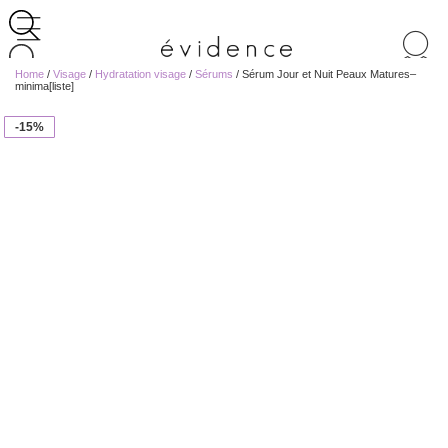
Recherche
de
Home
/
Visage
/
Hydratation visage
/
Sérums
/ Sérum Jour et Nuit Peaux Matures–
produits
minima[liste]
-15%