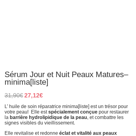
Sérum Jour et Nuit Peaux Matures–
minima[liste]
Original
Current
31,90
€
27,12
€
price
price
was:
is:
L’ huile de soin réparatrice minima[liste] est un trésor pour
31,90€.
27,12€.
votre peau! Elle est
spécialement conçue
pour restaurer
la
barrière hydrolipidique de la peau
, et combattre les
signes visibles du vieillissement.
Elle revitalise et redonne
éclat et vitalité aux peaux