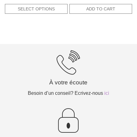
price
price
out of 5
was:
is:
SELECT OPTIONS
ADD TO CART
9,60€.
4,80€.
À votre écoute
Besoin d’un conseil? Ecrivez-nous
ici