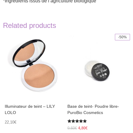
*Ingrédients issus de l’agriculture biologique
Related products
-50%
This
product
has
multiple
variants.
The
options
may
be
chosen
on
the
product
Illuminateur de teint – LILY
Base de teint- Poudre libre-
page
LOLO
PuroBio Cosmetics
22,10
€
Rated
Original
Current
9,60
€
4,80
€
5.00