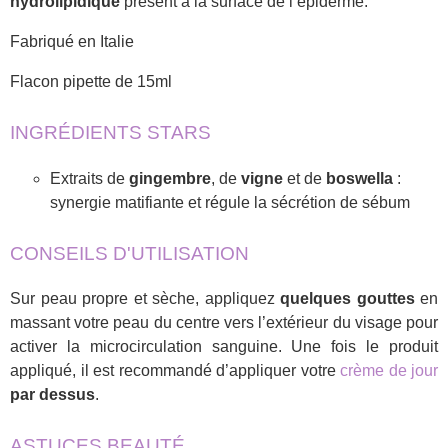
hydrolipidique
présent à la surface de l’épiderme.
Fabriqué en Italie
Flacon pipette de 15ml
INGRÉDIENTS STARS
Extraits de
gingembre
, de
vigne
et de
boswella
:
synergie matifiante et régule la sécrétion de sébum
CONSEILS D'UTILISATION
Sur peau propre et sèche, appliquez
quelques gouttes
en
massant votre peau du centre vers l’extérieur du visage pour
activer la microcirculation sanguine. Une fois le produit
appliqué, il est recommandé d’appliquer votre
crème de jour
par dessus
.
ASTUCES BEAUTÉ