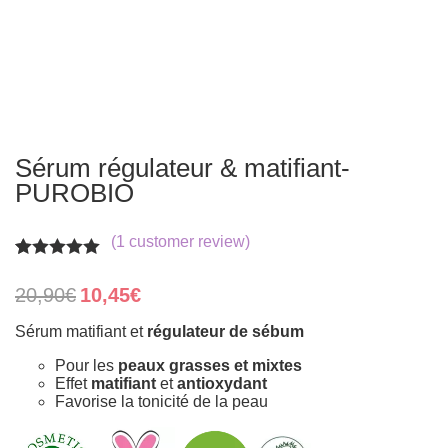
Sérum régulateur & matifiant-
PUROBIO
(
1
customer review)
Rated
1
5.00
out of 5
Original
Current
20,90
€
10,45
€
based on
price
price
customer
was:
is:
Sérum matifiant et
régulateur de sébum
rating
20,90€.
10,45€.
Pour les
peaux grasses et mixtes
Effet
matifiant
et
antioxydant
Favorise la tonicité de la peau