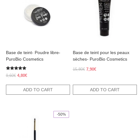
Base de teint- Poudre libre-
Base de teint pour les peaux
PuroBio Cosmetics
sèches- PuroBio Cosmetics
Original
Current
15,80
€
7,90
€
Rated
price
price
Original
Current
9,60
€
4,80
€
5.00
was:
is:
price
price
out of 5
15,80€.
7,90€.
was:
is:
ADD TO CART
ADD TO CART
9,60€.
4,80€.
-50%