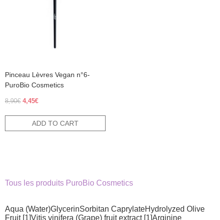
Pinceau Lèvres Vegan n°6-
PuroBio Cosmetics
Original
Current
8,90
€
4,45
€
price
price
was:
is:
ADD TO CART
8,90€.
4,45€.
Tous les produits PuroBio Cosmetics
Aqua (Water)GlycerinSorbitan CaprylateHydrolyzed Olive
Fruit [1]Vitis vinifera (Grape) fruit extract [1]Arginine