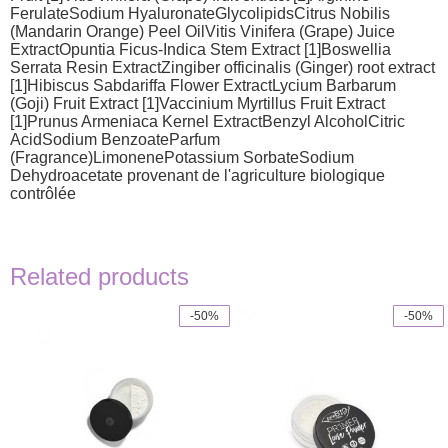
FerulateSodium HyaluronateGlycolipidsCitrus Nobilis
(Mandarin Orange) Peel OilVitis Vinifera (Grape) Juice
ExtractOpuntia Ficus-Indica Stem Extract [1]Boswellia
Serrata Resin ExtractZingiber officinalis (Ginger) root extract
[1]Hibiscus Sabdariffa Flower ExtractLycium Barbarum
(Goji) Fruit Extract [1]Vaccinium Myrtillus Fruit Extract
[1]Prunus Armeniaca Kernel ExtractBenzyl AlcoholCitric
AcidSodium BenzoateParfum
(Fragrance)LimonenePotassium SorbateSodium
Dehydroacetate provenant de l'agriculture biologique
contrôlée
Related products
-50%
-50%
This
product
has
multiple
variants.
The
options
may