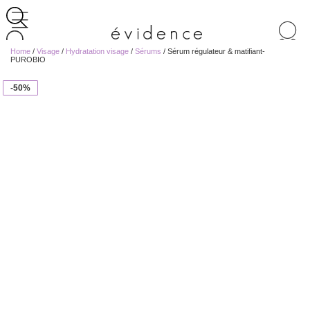
Recherche
de
Home
/
Visage
/
Hydratation visage
/
Sérums
/ Sérum régulateur & matifiant-
produits
PUROBIO
-50%