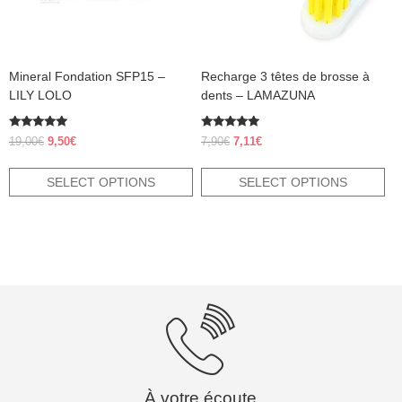
chosen
chosen
on
on
the
the
product
product
Mineral Fondation SFP15 –
Recharge 3 têtes de brosse à
page
page
LILY LOLO
dents – LAMAZUNA
Rated
Rated
Original
Current
Original
Current
19,00
€
9,50
€
7,90
€
7,11
€
4.83
5.00
price
price
price
price
out of 5
out of 5
was:
is:
was:
is:
SELECT OPTIONS
SELECT OPTIONS
19,00€.
9,50€.
7,90€.
7,11€.
À votre écoute