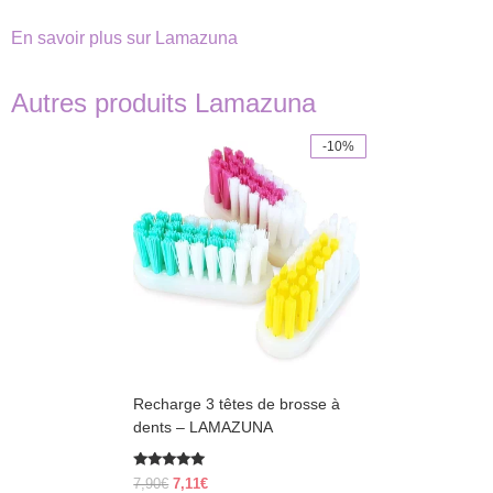
En savoir plus sur Lamazuna
Autres produits Lamazuna
-10%
This
product
has
multiple
variants.
The
options
may
be
chosen
on
the
product
Recharge 3 têtes de brosse à
page
dents – LAMAZUNA
Rated
Original
Current
7,90
€
7,11
€
5.00