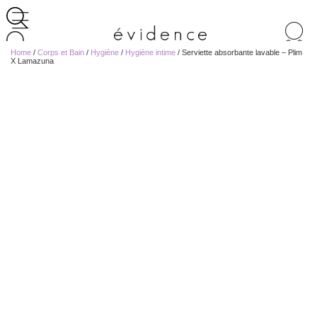
Recherche
de
Home
/
Corps et Bain
/
Hygiène
/
Hygiène intime
/ Serviette absorbante lavable – Plim
produits
X Lamazuna