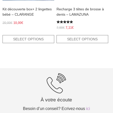
the
the
product
product
Kit découverte box+ 2 lingettes
Recharge 3 têtes de brosse à
page
page
bébé – CLARANGE
dents – LAMAZUNA
Original
Current
20,00
€
10,00
€
Rated
price
price
Original
Current
7,90
€
7,11
€
5.00
was:
is:
price
price
out of 5
20,00€.
10,00€.
was:
is:
SELECT OPTIONS
SELECT OPTIONS
7,90€.
7,11€.
À votre écoute
Besoin d’un conseil? Ecrivez-nous
ici