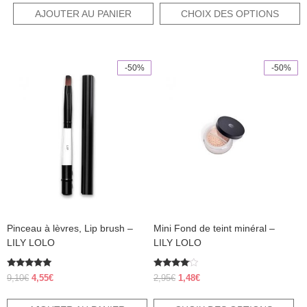
initial
actuel
AJOUTER AU PANIER
CHOIX DES OPTIONS
était :
est :
15,80€.
7,90€.
-50%
-50%
Ce
produit
a
plusieurs
variations.
Les
options
peuvent
être
choisies
sur
la
page
Pinceau à lèvres, Lip brush –
Mini Fond de teint minéral –
du
produit
LILY LOLO
LILY LOLO
Note
Note
Le
Le
Le
Le
9,10
€
4,55
€
2,95
€
1,48
€
5.00
3.80
prix
prix
prix
prix
sur 5
sur 5
initial
actuel
initial
actuel