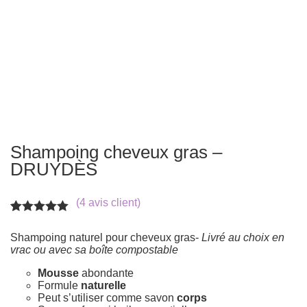
Shampoing cheveux gras –
DRUYDÈS
(
4
avis client)
Noté
4
5.00
sur 5
Shampoing naturel pour cheveux gras-
Livré au choix en
basé sur
vrac ou avec sa boîte compostable
notations
client
Mousse
abondante
Formule
naturelle
Peut s’utiliser comme savon
corps