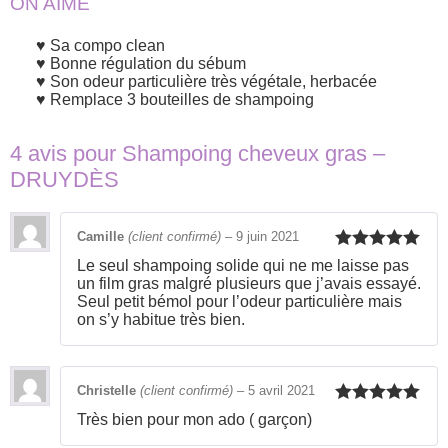
ON AIME
Sa compo clean
Bonne régulation du sébum
Son odeur particulière très végétale, herbacée
Remplace 3 bouteilles de shampoing
4 avis pour
Shampoing cheveux gras –
DRUYDÈS
Camille
(client confirmé)
–
9 juin 2021
Note
5
sur
Le seul shampoing solide qui ne me laisse pas
5
un film gras malgré plusieurs que j’avais essayé.
Seul petit bémol pour l’odeur particulière mais
on s’y habitue très bien.
Christelle
(client confirmé)
–
5 avril 2021
Note
5
sur
Très bien pour mon ado ( garçon)
5