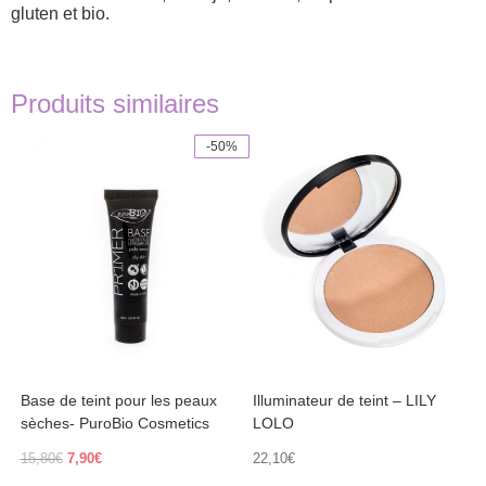
gluten et bio.
Produits similaires
-50%
Ce
produit
a
plusieurs
variations.
Les
options
peuvent
être
choisies
sur
la
page
Base de teint pour les peaux
Illuminateur de teint – LILY
du
produit
sèches- PuroBio Cosmetics
LOLO
Le
Le
15,80
€
7,90
€
22,10
€
prix
prix