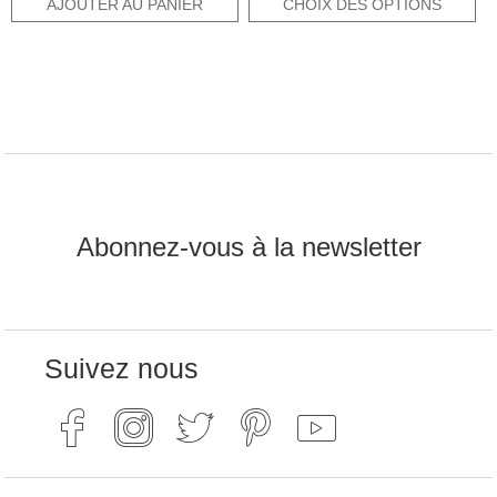
AJOUTER AU PANIER
CHOIX DES OPTIONS
était :
est :
était :
est :
9,10€.
4,55€.
2,95€.
1,48€.
Abonnez-vous à la newsletter
Suivez nous