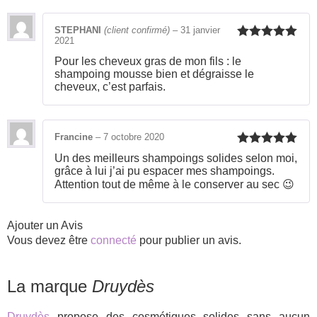
STEPHANI
(client confirmé)
–
31 janvier
2021
Note
5
sur
5
Pour les cheveux gras de mon fils : le
shampoing mousse bien et dégraisse le
cheveux, c’est parfais.
Francine
–
7 octobre 2020
Note
5
sur
Un des meilleurs shampoings solides selon moi,
5
grâce à lui j’ai pu espacer mes shampoings.
Attention tout de même à le conserver au sec 😉
Ajouter un Avis
Vous devez être
connecté
pour publier un avis.
La marque
Druydès
Druydès
propose des cosmétiques solides sans aucun