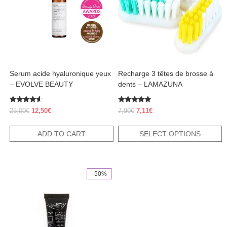
The
options
may
be
chosen
on
the
product
Serum acide hyaluronique yeux
Recharge 3 têtes de brosse à
page
– EVOLVE BEAUTY
dents – LAMAZUNA
Rated
Rated
Original
Current
Original
Current
25,00
€
12,50
€
7,90
€
7,11
€
4.38
5.00
price
price
price
price
out of 5
out of 5
was:
is:
was:
is:
ADD TO CART
SELECT OPTIONS
25,00€.
12,50€.
7,90€.
7,11€.
-50%