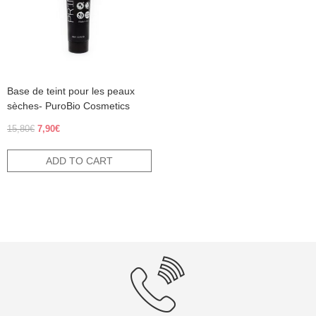
Base de teint pour les peaux
sèches- PuroBio Cosmetics
Original
Current
15,80
€
7,90
€
price
price
was:
is:
ADD TO CART
15,80€.
7,90€.