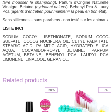
faire mousser le shampoing
), Parfum d’Origine Naturelle,
Vinaigre, Betaïne (
hydratant naturel
), Behenyl Pca & Lauryl
Pca (
agents d’entretien pour maintenir la peau en bon état
).
Sans sillicones – sans parabens - non testé sur les animaux.
LISTE INCI
SODIUM COCOYL ISETHIONATE, SODIUM COCO-
SULFATE, COCOS NUCIFERA OIL, CETYL PALMITATE,
STEARIC ACID, PALMITIC ACID, HYDRATED SILICA,
AQUA, COCAMIDOPROPYL BETAINE, PARFUM,
ACETUM, BETAINE, BEHENYL PCA, LAURYL PCA,
LIMONENE, LINALOOL, GERANIOL.
Related products
-50%
-10%
This
product
has
multiple
variants.