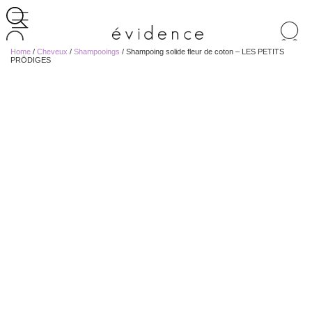
Recherche
de
Home
/
Cheveux
/
Shampooings
/ Shampoing solide fleur de coton – LES PETITS
produits
PRÖDIGES