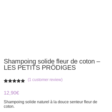
Shampoing solide fleur de coton –
LES PETITS PRÖDIGES
(
1
customer review)
Rated
1
5.00
out of 5
12,90
€
based on
customer
Shampoing solide naturel à la douce senteur fleur de
rating
coton.